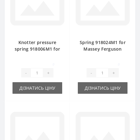
Knotter pressure
Spring 918024M1 for
spring 918006M1 for
Massey Ferguson
Massey Ferguson
baler spare part
baler spare part
0
0
-
+
-
+
ДІЗНАТИСЬ ЦІНУ
ДІЗНАТИСЬ ЦІНУ