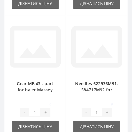
ДІЗНАТИСЬ ЦІНУ
ДІЗНАТИСЬ ЦІНУ
Gear MF-43 - part
Needles 622936М91-
for baler Massey
584717М92 for
Ferguson
Massey Ferguson
baler spare part
0
0
-
+
-
+
ДІЗНАТИСЬ ЦІНУ
ДІЗНАТИСЬ ЦІНУ