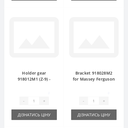
Holder gear
Bracket 918028M2
918012M1 (Z-9) -
for Massey Ferguson
part for baler
baler spare part
Massey Ferguson
0
0
-
+
-
+
ДІЗНАТИСЬ ЦІНУ
ДІЗНАТИСЬ ЦІНУ