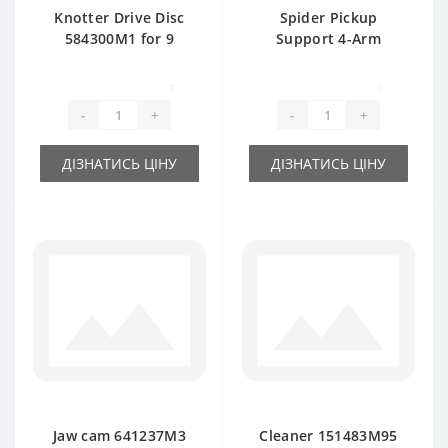
Knotter Drive Disc
Spider Pickup
584300M1 for 9
Support 4-Arm
Teeth Massey
152746M3 for
Ferguson baler
Massey Ferguson
1
0
spare part
baler spare part
-
+
-
+
ДІЗНАТИСЬ ЦІНУ
ДІЗНАТИСЬ ЦІНУ
Jaw cam 641237M3
Cleaner 151483M95