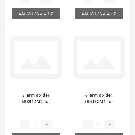
ДІЗНАТИСЬ ЦІНУ
ДІЗНАТИСЬ ЦІНУ
5-arm spider
6-arm spider
583914M2 for
584482M1 for
Massey Ferguson
Massey Ferguson
baler spare part
baler spare part
0
0
-
+
-
+