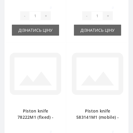
for Massey Ferguson
Massey Ferguson
0
0
baler
15/8-20/8
-
+
-
+
ДІЗНАТИСЬ ЦІНУ
ДІЗНАТИСЬ ЦІНУ
Piston knife
Piston knife
78222М1 (fixed) -
583141M1 (mobile) -
part for baler
part for baler
Massey Ferguson
Massey Ferguson
0
0