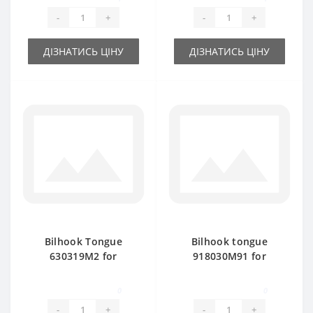
-
+
-
+
ДІЗНАТИСЬ ЦІНУ
ДІЗНАТИСЬ ЦІНУ
Bilhook Tongue
Bilhook tongue
630319M2 for
918030M91 for
Massey Ferguson
Massey Ferguson
baler spare part
baler spare part
0
0
-
+
-
+