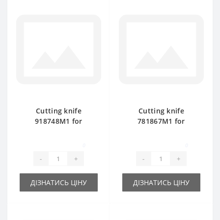
Cutting knife
Cutting knife
918748M1 for
781867M1 for
Massey Ferguson
Massey Ferguson
baler spare part
baler spare part
0
0
-
+
-
+
ДІЗНАТИСЬ ЦІНУ
ДІЗНАТИСЬ ЦІНУ