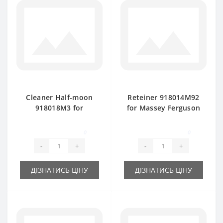
Cleaner Half-moon
Reteiner 918014M92
918018M3 for
for Massey Ferguson
Massey Ferguson
baler spare part
baler spare part
0
0
-
+
-
+
ДІЗНАТИСЬ ЦІНУ
ДІЗНАТИСЬ ЦІНУ