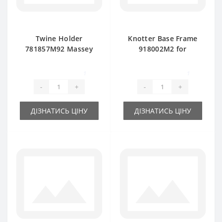
Twine Holder
Knotter Base Frame
781857M92 Massey
918002M2 for
Ferguson baler
Massey Ferguson
spare part
baler spare part
1
1
-
+
-
+
ДІЗНАТИСЬ ЦІНУ
ДІЗНАТИСЬ ЦІНУ