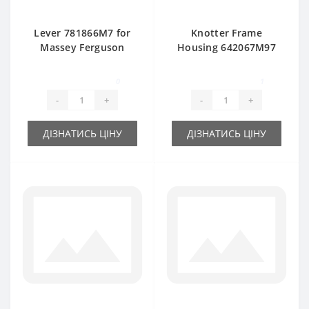
Lever 781866M7 for
Knotter Frame
Massey Ferguson
Housing 642067M97
baler spare part
Twine for Massey
Ferguson baler
0
1
spare
-
+
-
+
ДІЗНАТИСЬ ЦІНУ
ДІЗНАТИСЬ ЦІНУ