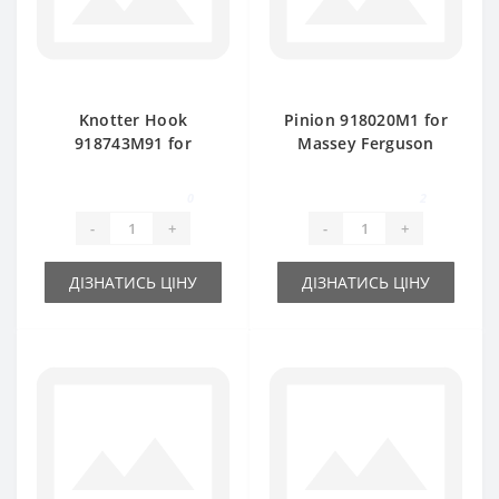
Knotter Hook
Pinion 918020M1 for
918743M91 for
Massey Ferguson
Massey Ferguson
baler spare part
baler spare part
0
2
-
+
-
+
ДІЗНАТИСЬ ЦІНУ
ДІЗНАТИСЬ ЦІНУ