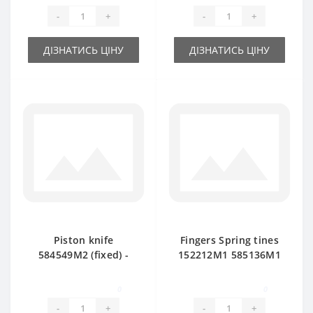
15/8-20/8
-
+
-
+
ДІЗНАТИСЬ ЦІНУ
ДІЗНАТИСЬ ЦІНУ
Piston knife
Fingers Spring tines
584549M2 (fixed) -
152212M1 585136M1
part for baler
for Massey Ferguson
Massey Ferguson
baler spare part
0
0
-
+
-
+