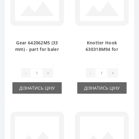
Gear 642062M5 (33
Knotter Hook
mm) - part for baler
630318M94 for
Massey Ferguson
Massey Ferguson
baler spare part
2
1
-
+
-
+
ДІЗНАТИСЬ ЦІНУ
ДІЗНАТИСЬ ЦІНУ