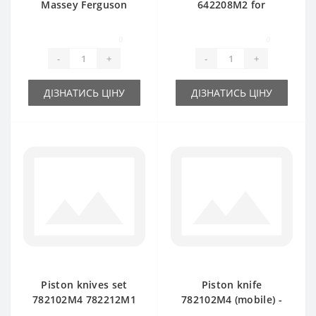
Massey Ferguson
642208M2 for
120-124-128 baler
Ferguson baler
spare part
spare part
0
0
-
+
-
+
ДІЗНАТИСЬ ЦІНУ
ДІЗНАТИСЬ ЦІНУ
Piston knives set
Piston knife
782102М4 782212М1
782102М4 (mobile) -
583141M1 584549M2
part for baler