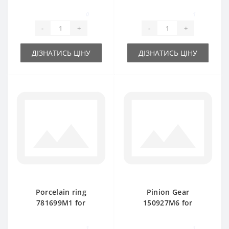
baler spare part
0
1
-
+
-
+
ДІЗНАТИСЬ ЦІНУ
ДІЗНАТИСЬ ЦІНУ
Porcelain ring
Pinion Gear
781699M1 for
150927M6 for
Massey Ferguson
Massey Ferguson
baler spare part
baler spare part
1
1