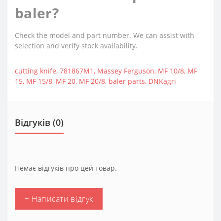
baler?
Check the model and part number. We can assist with
selection and verify stock availability.
cutting knife
,
781867M1
,
Massey Ferguson
,
MF 10/8
,
MF
15
,
MF 15/8
,
MF 20
,
MF 20/8
,
baler parts
,
DNKagri
Відгуків (0)
Немає відгуків про цей товар.
+ Написати відгук