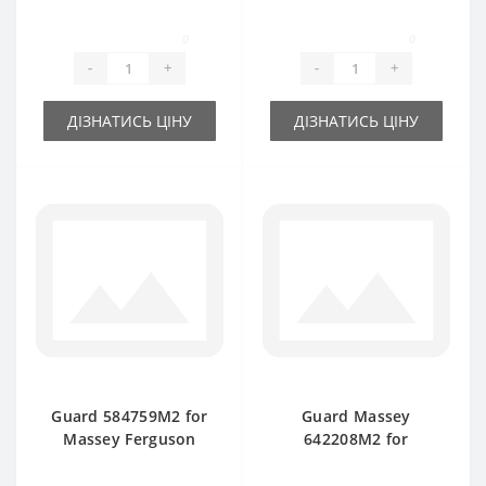
baler spare part
baler spare part
0
0
-
+
-
+
ДІЗНАТИСЬ ЦІНУ
ДІЗНАТИСЬ ЦІНУ
Guard 584759M2 for
Guard Massey
Massey Ferguson
642208M2 for
120-124-128 baler
Ferguson baler
spare part
spare part