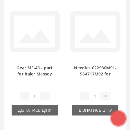
Gear MF-43 - part
Needles 622936М91-
for baler Massey
584717М92 for
Ferguson
Massey Ferguson
baler spare part
0
0
-
+
-
+
ДІЗНАТИСЬ ЦІНУ
ДІЗНАТИСЬ ЦІНУ