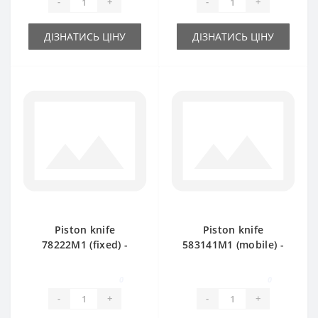
-
+
-
+
ДІЗНАТИСЬ ЦІНУ
ДІЗНАТИСЬ ЦІНУ
Piston knife
Piston knife
78222М1 (fixed) -
583141M1 (mobile) -
part for baler
part for baler
Massey Ferguson
Massey Ferguson
0
0
15/8-20/8
-
+
-
+