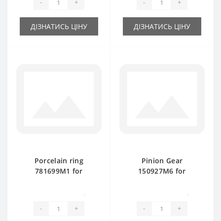
-
+
-
+
ДІЗНАТИСЬ ЦІНУ
ДІЗНАТИСЬ ЦІНУ
Porcelain ring
Pinion Gear
781699M1 for
150927M6 for
Massey Ferguson
Massey Ferguson
baler spare part
baler spare part
1
1
-
+
-
+