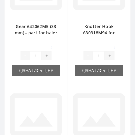
Gear 642062M5 (33
Knotter Hook
mm) - part for baler
630318M94 for
Massey Ferguson
Massey Ferguson
baler spare part
2
1
-
+
-
+
ДІЗНАТИСЬ ЦІНУ
ДІЗНАТИСЬ ЦІНУ