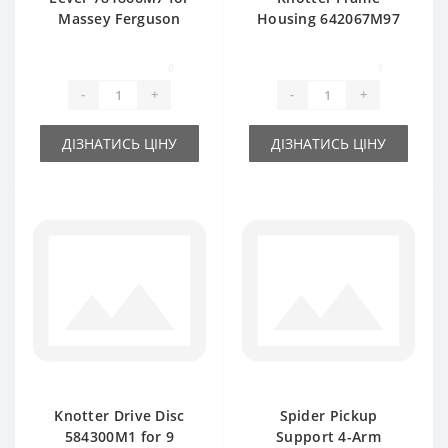
Massey Ferguson
Housing 642067M97
baler spare part
Twine for Massey
Ferguson baler
0
1
spare
-
+
-
+
ДІЗНАТИСЬ ЦІНУ
ДІЗНАТИСЬ ЦІНУ
Knotter Drive Disc
Spider Pickup
584300M1 for 9
Support 4-Arm