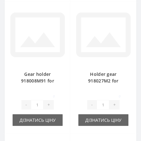
Gear holder
Holder gear
918008M91 for
918027M2 for
Massey Ferguson
Massey Ferguson
baler spare part
baler spare part
0
0
-
+
-
+
ДІЗНАТИСЬ ЦІНУ
ДІЗНАТИСЬ ЦІНУ