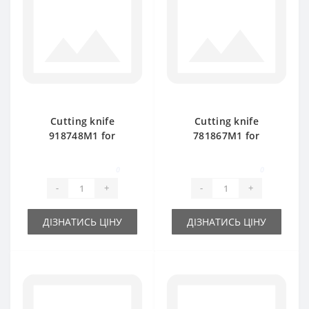
Cutting knife
Cutting knife
918748M1 for
781867M1 for
Massey Ferguson
Massey Ferguson
baler spare part
baler spare part
0
0
-
+
-
+
ДІЗНАТИСЬ ЦІНУ
ДІЗНАТИСЬ ЦІНУ