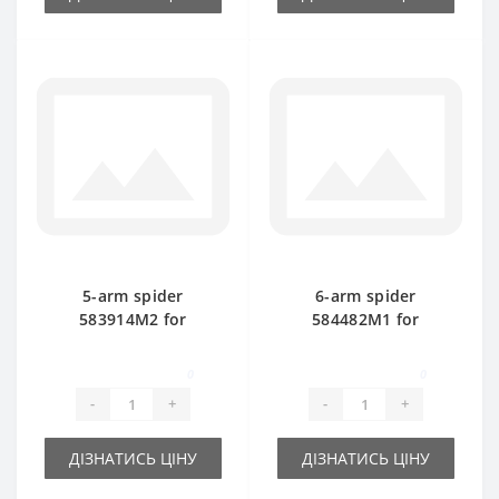
5-arm spider
6-arm spider
583914M2 for
584482M1 for
Massey Ferguson
Massey Ferguson
baler spare part
baler spare part
0
0
-
+
-
+
ДІЗНАТИСЬ ЦІНУ
ДІЗНАТИСЬ ЦІНУ