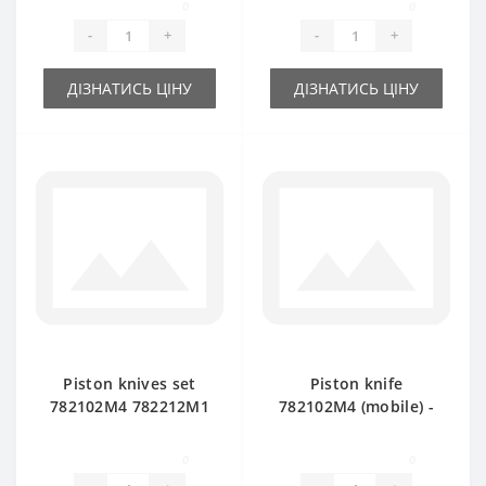
0
0
-
+
-
+
ДІЗНАТИСЬ ЦІНУ
ДІЗНАТИСЬ ЦІНУ
Piston knives set
Piston knife
782102М4 782212М1
782102М4 (mobile) -
583141M1 584549M2
part for baler
for Massey Ferguson
Massey Ferguson
0
0
baler
15/8-20/8