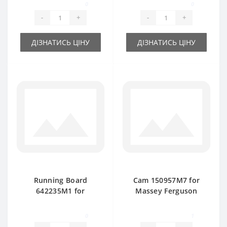
0
0
-
+
-
+
ДІЗНАТИСЬ ЦІНУ
ДІЗНАТИСЬ ЦІНУ
Running Board
Cam 150957M7 for
642235M1 for
Massey Ferguson
Massey Ferguson
baler spare part
baler spare part
0
1