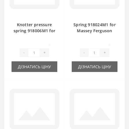
Knotter pressure
Spring 918024M1 for
spring 918006M1 for
Massey Ferguson
Massey Ferguson
baler spare part
baler spare part
0
0
-
+
-
+
ДІЗНАТИСЬ ЦІНУ
ДІЗНАТИСЬ ЦІНУ