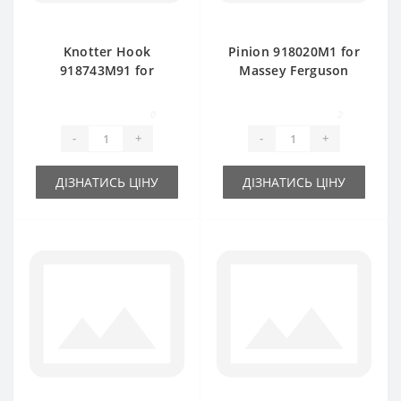
Knotter Hook
Pinion 918020M1 for
918743M91 for
Massey Ferguson
Massey Ferguson
baler spare part
baler spare part
0
2
-
+
-
+
ДІЗНАТИСЬ ЦІНУ
ДІЗНАТИСЬ ЦІНУ