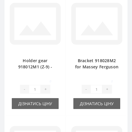
Holder gear
Bracket 918028M2
918012M1 (Z-9) -
for Massey Ferguson
part for baler
baler spare part
Massey Ferguson
0
0
-
+
-
+
ДІЗНАТИСЬ ЦІНУ
ДІЗНАТИСЬ ЦІНУ