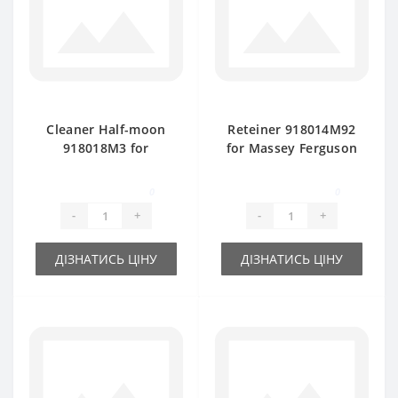
Cleaner Half-moon
Reteiner 918014M92
918018M3 for
for Massey Ferguson
Massey Ferguson
baler spare part
baler spare part
0
0
-
+
-
+
ДІЗНАТИСЬ ЦІНУ
ДІЗНАТИСЬ ЦІНУ