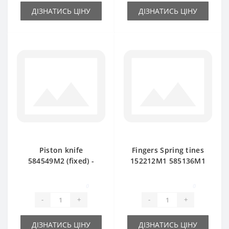
ДІЗНАТИСЬ ЦІНУ
ДІЗНАТИСЬ ЦІНУ
Piston knife
Fingers Spring tines
584549M2 (fixed) -
152212M1 585136M1
part for baler
for Massey Ferguson
Massey Ferguson
baler spare part
0
0
-
+
-
+
ДІЗНАТИСЬ ЦІНУ
ДІЗНАТИСЬ ЦІНУ