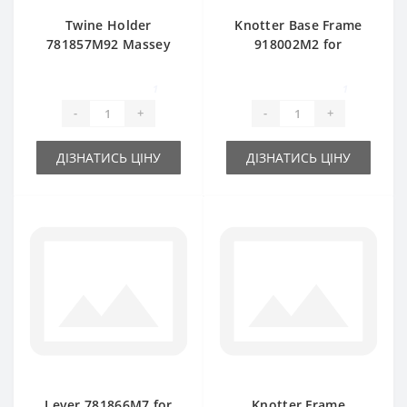
Twine Holder
Knotter Base Frame
781857M92 Massey
918002M2 for
Ferguson baler
Massey Ferguson
spare part
baler spare part
1
1
-
+
-
+
ДІЗНАТИСЬ ЦІНУ
ДІЗНАТИСЬ ЦІНУ
Lever 781866M7 for
Knotter Frame