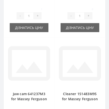
Teeth Massey
152746M3 for
Ferguson baler
Massey Ferguson
1
0
spare part
baler spare part
-
+
-
+
ДІЗНАТИСЬ ЦІНУ
ДІЗНАТИСЬ ЦІНУ
Jaw cam 641237M3
Cleaner 151483M95
for Massey Ferguson
for Massey Ferguson
baler spare part
baler spare part