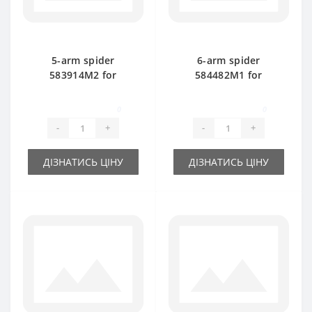
5-arm spider
6-arm spider
583914M2 for
584482M1 for
Massey Ferguson
Massey Ferguson
baler spare part
baler spare part
0
0
-
+
-
+
ДІЗНАТИСЬ ЦІНУ
ДІЗНАТИСЬ ЦІНУ