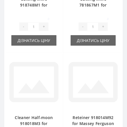
918748M1 for
781867M1 for
Massey Ferguson
Massey Ferguson
baler spare part
baler spare part
0
0
-
+
-
+
ДІЗНАТИСЬ ЦІНУ
ДІЗНАТИСЬ ЦІНУ
Cleaner Half-moon
Reteiner 918014M92
918018M3 for
for Massey Ferguson