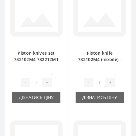
Piston knives set
Piston knife
782102М4 782212М1
782102М4 (mobile) -
583141M1 584549M2
part for baler
for Massey Ferguson
Massey Ferguson
0
0
baler
15/8-20/8
-
+
-
+
ДІЗНАТИСЬ ЦІНУ
ДІЗНАТИСЬ ЦІНУ