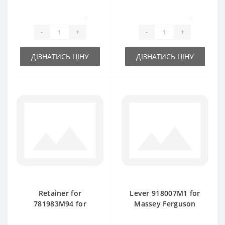
Massey Ferguson
baler spare part
baler spare part
0
0
-
+
-
+
ДІЗНАТИСЬ ЦІНУ
ДІЗНАТИСЬ ЦІНУ
Retainer for
Lever 918007M1 for
781983M94 for
Massey Ferguson
Massey Ferguson
baler spare part
15/8-20/8 baler