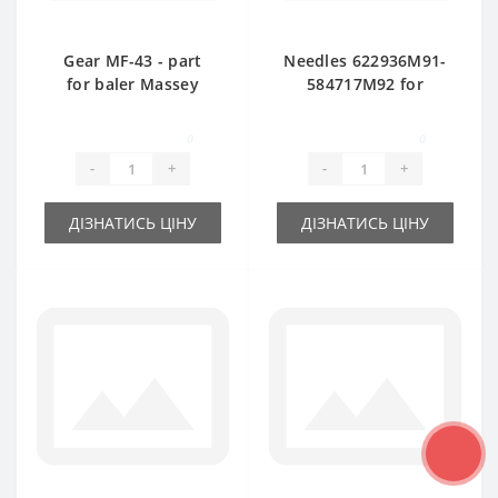
Gear MF-43 - part
Needles 622936М91-
for baler Massey
584717М92 for
Ferguson
Massey Ferguson
baler spare part
0
0
-
+
-
+
ДІЗНАТИСЬ ЦІНУ
ДІЗНАТИСЬ ЦІНУ