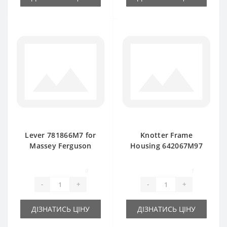
Lever 781866M7 for
Knotter Frame
Massey Ferguson
Housing 642067M97
baler spare part
Twine for Massey
Ferguson baler
0
1
spare
-
+
-
+
ДІЗНАТИСЬ ЦІНУ
ДІЗНАТИСЬ ЦІНУ