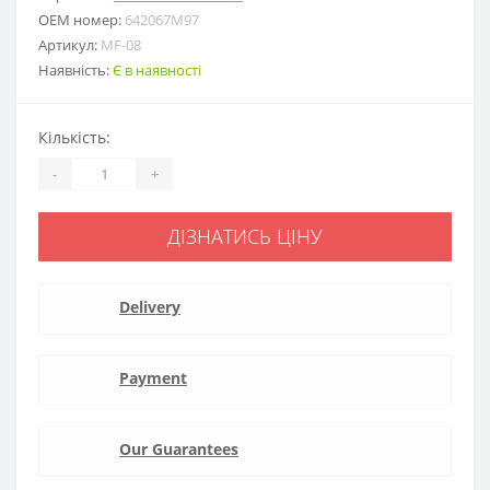
ОЕМ номер:
642067M97
Артикул:
MF-08
Наявність:
Є в наявності
Кількість:
-
+
ДІЗНАТИСЬ ЦІНУ
Delivery
Payment
Our Guarantees