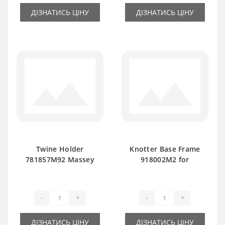
ДІЗНАТИСЬ ЦІНУ
ДІЗНАТИСЬ ЦІНУ
Twine Holder
Knotter Base Frame
781857M92 Massey
918002M2 for
Ferguson baler
Massey Ferguson
spare part
baler spare part
1
1
-
+
-
+
ДІЗНАТИСЬ ЦІНУ
ДІЗНАТИСЬ ЦІНУ