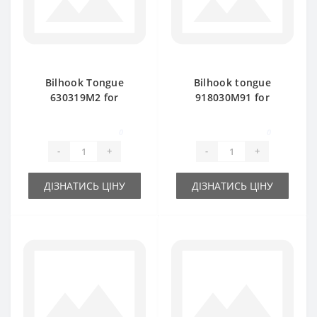
Bilhook Tongue
Bilhook tongue
630319M2 for
918030M91 for
Massey Ferguson
Massey Ferguson
baler spare part
baler spare part
0
0
-
+
-
+
ДІЗНАТИСЬ ЦІНУ
ДІЗНАТИСЬ ЦІНУ