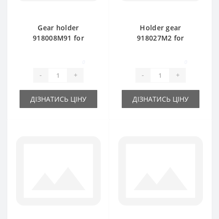
Gear holder
Holder gear
918008M91 for
918027M2 for
Massey Ferguson
Massey Ferguson
baler spare part
baler spare part
0
0
-
+
-
+
ДІЗНАТИСЬ ЦІНУ
ДІЗНАТИСЬ ЦІНУ