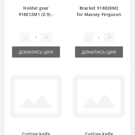
Holder gear
Bracket 918028M2
918012M1 (Z-9) -
for Massey Ferguson
part for baler
baler spare part
Massey Ferguson
0
0
-
+
-
+
ДІЗНАТИСЬ ЦІНУ
ДІЗНАТИСЬ ЦІНУ
Cutting knife
Cutting knife