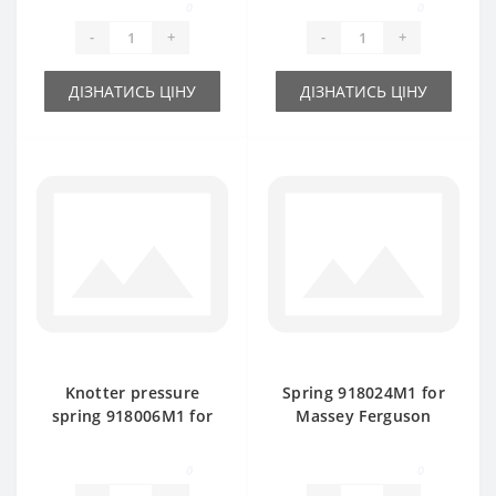
0
0
spare part
-
+
-
+
ДІЗНАТИСЬ ЦІНУ
ДІЗНАТИСЬ ЦІНУ
Knotter pressure
Spring 918024M1 for
spring 918006M1 for
Massey Ferguson
Massey Ferguson
baler spare part
baler spare part
0
0