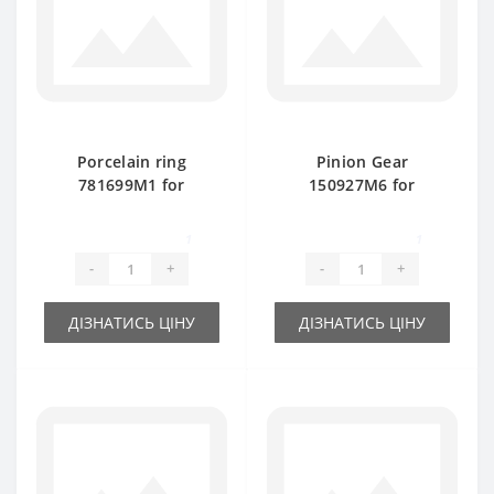
Porcelain ring
Pinion Gear
781699M1 for
150927M6 for
Massey Ferguson
Massey Ferguson
baler spare part
baler spare part
1
1
-
+
-
+
ДІЗНАТИСЬ ЦІНУ
ДІЗНАТИСЬ ЦІНУ