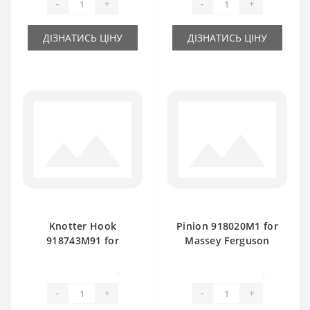
-
+
-
+
ДІЗНАТИСЬ ЦІНУ
ДІЗНАТИСЬ ЦІНУ
Knotter Hook
Pinion 918020M1 for
918743M91 for
Massey Ferguson
Massey Ferguson
baler spare part
baler spare part
0
2
-
+
-
+