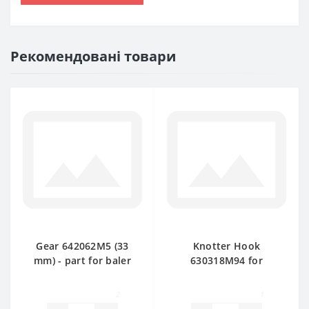
Рекомендовані товари
Gear 642062M5 (33
Knotter Hook
mm) - part for baler
630318M94 for
Massey Ferguson
Massey Ferguson
baler spare part
2
1