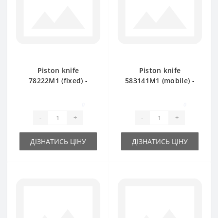
Piston knife
Piston knife
78222М1 (fixed) -
583141M1 (mobile) -
part for baler
part for baler
Massey Ferguson
Massey Ferguson
0
0
15/8-20/8
-
+
-
+
ДІЗНАТИСЬ ЦІНУ
ДІЗНАТИСЬ ЦІНУ