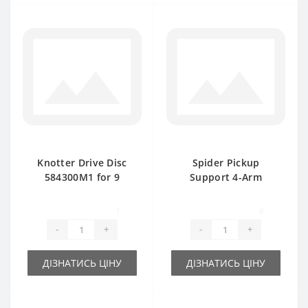
Knotter Drive Disc
Spider Pickup
584300M1 for 9
Support 4-Arm
Teeth Massey
152746M3 for
Ferguson baler
Massey Ferguson
1
0
spare part
baler spare part
-
+
-
+
ДІЗНАТИСЬ ЦІНУ
ДІЗНАТИСЬ ЦІНУ