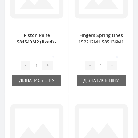
Piston knife
Fingers Spring tines
584549M2 (fixed) -
152212M1 585136M1
part for baler
for Massey Ferguson
Massey Ferguson
baler spare part
0
0
-
+
-
+
ДІЗНАТИСЬ ЦІНУ
ДІЗНАТИСЬ ЦІНУ