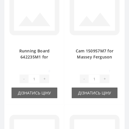
Running Board
Cam 150957M7 for
642235M1 for
Massey Ferguson
Massey Ferguson
baler spare part
baler spare part
0
1
-
+
-
+
ДІЗНАТИСЬ ЦІНУ
ДІЗНАТИСЬ ЦІНУ