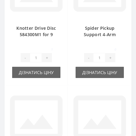
Knotter Drive Disc
Spider Pickup
584300M1 for 9
Support 4-Arm
Teeth Massey
152746M3 for
Ferguson baler
Massey Ferguson
1
0
spare part
baler spare part
-
+
-
+
ДІЗНАТИСЬ ЦІНУ
ДІЗНАТИСЬ ЦІНУ