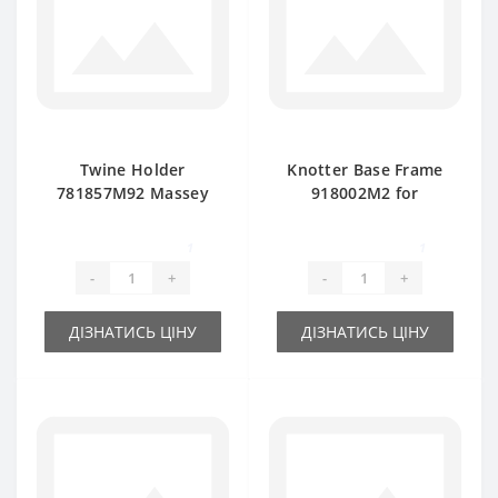
Twine Holder
Knotter Base Frame
781857M92 Massey
918002M2 for
Ferguson baler
Massey Ferguson
spare part
baler spare part
1
1
-
+
-
+
ДІЗНАТИСЬ ЦІНУ
ДІЗНАТИСЬ ЦІНУ