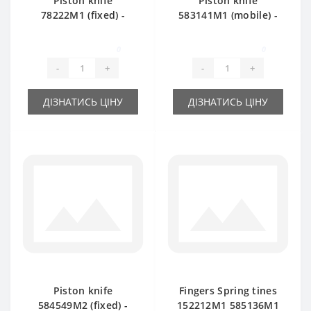
Piston knife
Piston knife
78222М1 (fixed) -
583141M1 (mobile) -
part for baler
part for baler
Massey Ferguson
Massey Ferguson
0
0
15/8-20/8
-
+
-
+
ДІЗНАТИСЬ ЦІНУ
ДІЗНАТИСЬ ЦІНУ
Piston knife
Fingers Spring tines
584549M2 (fixed) -
152212M1 585136M1