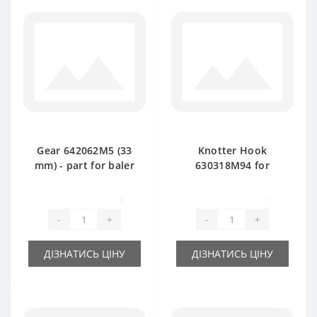
Gear 642062M5 (33
Knotter Hook
mm) - part for baler
630318M94 for
Massey Ferguson
Massey Ferguson
baler spare part
2
1
-
+
-
+
ДІЗНАТИСЬ ЦІНУ
ДІЗНАТИСЬ ЦІНУ