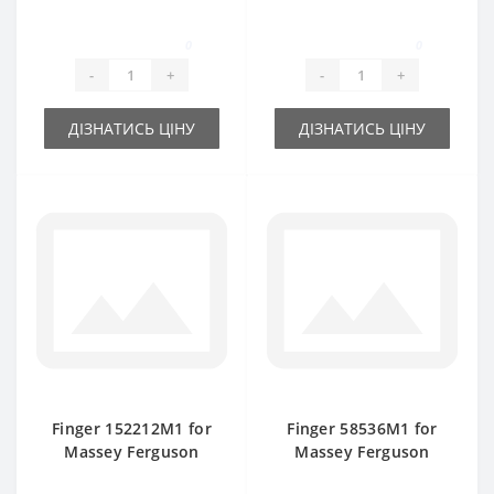
part for baler
for Massey Ferguson
Massey Ferguson
baler spare part
0
0
-
+
-
+
ДІЗНАТИСЬ ЦІНУ
ДІЗНАТИСЬ ЦІНУ
Finger 152212M1 for
Finger 58536М1 for
Massey Ferguson
Massey Ferguson
baler spare part
baler spare part