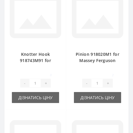
Knotter Hook
Pinion 918020M1 for
918743M91 for
Massey Ferguson
Massey Ferguson
baler spare part
baler spare part
0
2
-
+
-
+
ДІЗНАТИСЬ ЦІНУ
ДІЗНАТИСЬ ЦІНУ