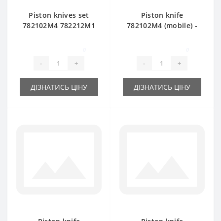
Piston knives set
Piston knife
782102М4 782212М1
782102М4 (mobile) -
583141M1 584549M2
part for baler
for Massey Ferguson
Massey Ferguson
0
0
baler
15/8-20/8
-
+
-
+
ДІЗНАТИСЬ ЦІНУ
ДІЗНАТИСЬ ЦІНУ