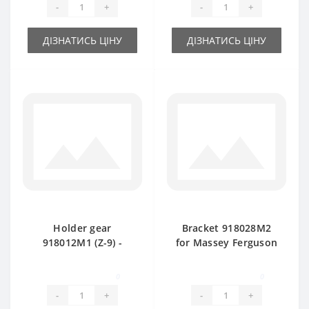
-
+
-
+
ДІЗНАТИСЬ ЦІНУ
ДІЗНАТИСЬ ЦІНУ
Holder gear
Bracket 918028M2
918012M1 (Z-9) -
for Massey Ferguson
part for baler
baler spare part
Massey Ferguson
0
0
-
+
-
+