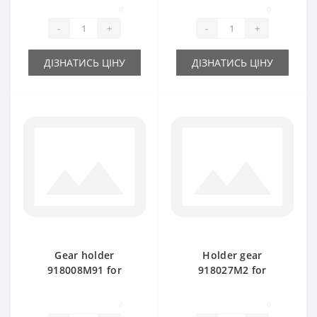
baler spare part
baler spare part
0
0
-
+
-
+
ДІЗНАТИСЬ ЦІНУ
ДІЗНАТИСЬ ЦІНУ
Gear holder
Holder gear
918008M91 for
918027M2 for
Massey Ferguson
Massey Ferguson
baler spare part
baler spare part
0
0