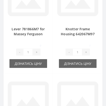
Lever 781866M7 for
Knotter Frame
Massey Ferguson
Housing 642067M97
baler spare part
Twine for Massey
Ferguson baler
0
1
spare
-
+
-
+
ДІЗНАТИСЬ ЦІНУ
ДІЗНАТИСЬ ЦІНУ