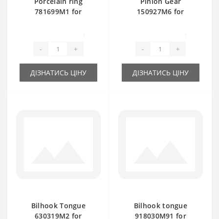
Porcelain ring
Pinion Gear
781699M1 for
150927M6 for
Massey Ferguson
Massey Ferguson
baler spare part
baler spare part
1
1
-
+
-
+
ДІЗНАТИСЬ ЦІНУ
ДІЗНАТИСЬ ЦІНУ
Bilhook Tongue
Bilhook tongue
630319M2 for
918030M91 for