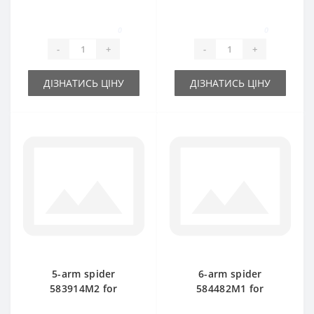
Massey Ferguson
Massey Ferguson
baler spare part
baler spare part
0
0
-
+
-
+
ДІЗНАТИСЬ ЦІНУ
ДІЗНАТИСЬ ЦІНУ
5-arm spider
6-arm spider
583914M2 for
584482M1 for
Massey Ferguson
Massey Ferguson