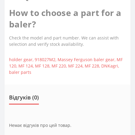
How to choose a part for a
baler?
Check the model and part number. We can assist with
selection and verify stock availability.
holder gear
,
918027M2
,
Massey Ferguson baler gear
,
MF
120
,
MF 124
,
MF 128
,
MF 220
,
MF 224
,
MF 228
,
DNKagri
,
baler parts
Відгуків (0)
Немає відгуків про цей товар.