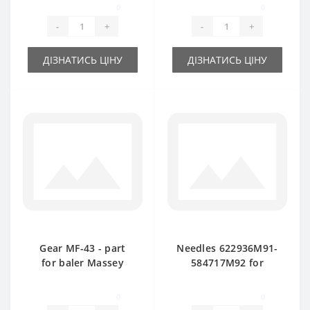
0
0
-
+
-
+
ДІЗНАТИСЬ ЦІНУ
ДІЗНАТИСЬ ЦІНУ
Gear MF-43 - part
Needles 622936М91-
for baler Massey
584717М92 for
Ferguson
Massey Ferguson
baler spare part
0
0