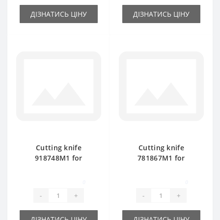
ДІЗНАТИСЬ ЦІНУ
ДІЗНАТИСЬ ЦІНУ
Cutting knife
Cutting knife
918748M1 for
781867M1 for
Massey Ferguson
Massey Ferguson
baler spare part
baler spare part
0
0
-
+
-
+
ДІЗНАТИСЬ ЦІНУ
ДІЗНАТИСЬ ЦІНУ