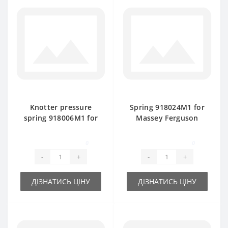
Knotter pressure
Spring 918024M1 for
spring 918006M1 for
Massey Ferguson
Massey Ferguson
baler spare part
baler spare part
0
0
-
+
-
+
ДІЗНАТИСЬ ЦІНУ
ДІЗНАТИСЬ ЦІНУ