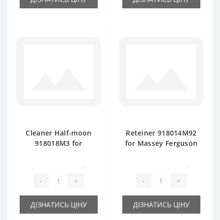
Cleaner Half-moon
Reteiner 918014M92
918018M3 for
for Massey Ferguson
Massey Ferguson
baler spare part
baler spare part
0
0
-
+
-
+
ДІЗНАТИСЬ ЦІНУ
ДІЗНАТИСЬ ЦІНУ