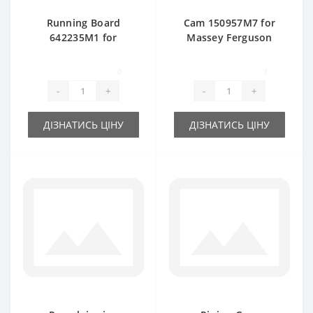
Running Board
Cam 150957M7 for
642235M1 for
Massey Ferguson
Massey Ferguson
baler spare part
baler spare part
0
1
-
+
-
+
ДІЗНАТИСЬ ЦІНУ
ДІЗНАТИСЬ ЦІНУ