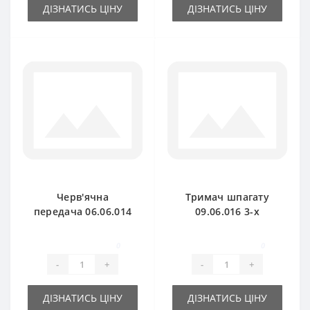
ДІЗНАТИСЬ ЦІНУ
ДІЗНАТИСЬ ЦІНУ
Черв'ячна
Тримач шпагату
передача 06.06.014
09.06.016 3-х
без валика для
тарілчатий для
прес-підбирача
прес-підбирача
0
0
Gallignani
Gallignani
-
+
-
+
ДІЗНАТИСЬ ЦІНУ
ДІЗНАТИСЬ ЦІНУ