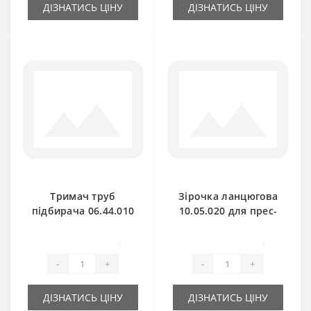
ДІЗНАТИСЬ ЦІНУ
ДІЗНАТИСЬ ЦІНУ
Тримач труб
Зірочка ланцюгова
підбирача 06.44.010
10.05.020 для прес-
на 4 труби для
підбирача
прес-підбирача
Gallignani
0
0
Gallignani
-
+
-
+
ДІЗНАТИСЬ ЦІНУ
ДІЗНАТИСЬ ЦІНУ