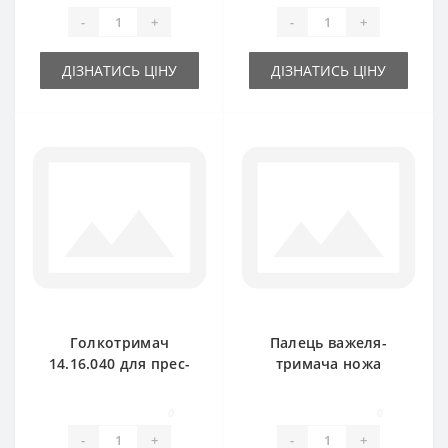
-
+
-
+
ДІЗНАТИСЬ ЦІНУ
ДІЗНАТИСЬ ЦІНУ
Голкотримач
Палець важеля-
14.16.040 для прес-
тримача ножа
підбирача
06581776 для прес-
Gallignani
підбирача
0
0
Gallignani
-
+
-
+