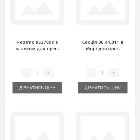
Черв'як RS3780К з
Секція 06.44.011 в
валиком для прес-
зборі для прес-
підбирача
підбирача
Gallignani
Gallignani
0
0
-
+
-
+
ДІЗНАТИСЬ ЦІНУ
ДІЗНАТИСЬ ЦІНУ