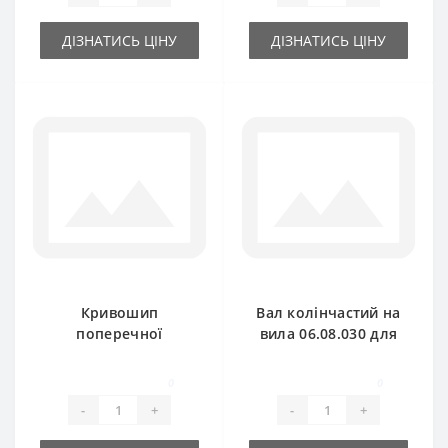
ДІЗНАТИСЬ ЦІНУ
ДІЗНАТИСЬ ЦІНУ
Кривошип
Вал колінчастий на
поперечної
вила 06.08.030 для
передачі 06.08.025
прес-підбирача
для прес-підбирача
Gallignani
0
0
Gallignani
-
+
-
+