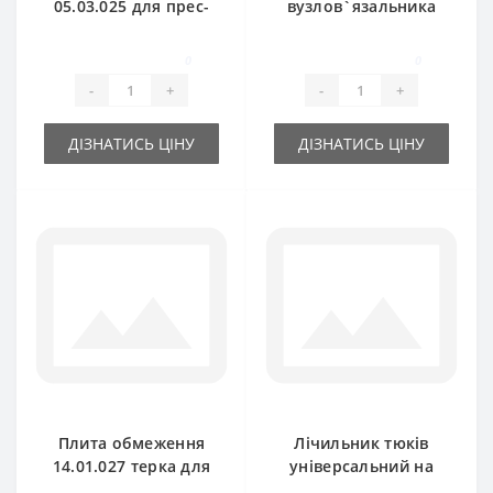
05.03.025 для прес-
вузлов`язальника
підбирача
RS 3786 для прес-
Gallignani
підбирача
0
0
Gallignani
-
+
-
+
ДІЗНАТИСЬ ЦІНУ
ДІЗНАТИСЬ ЦІНУ
Плита обмеження
Лічильник тюків
14.01.027 терка для
універсальний на
прес-підбирача
для прес-підбирача