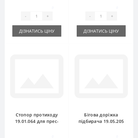
Gallignani
Gallignani
0
0
-
+
-
+
ДІЗНАТИСЬ ЦІНУ
ДІЗНАТИСЬ ЦІНУ
Стопор протиходу
Бігова доріжка
19.01.064 для прес-
підбирача 19.05.205
підбирача
для прес-підбирача
Gallignani
Gallignani
0
0