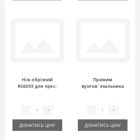
Ніж обрізний
Прижим
RS6059 для прес-
вузлов`язальника
підбирача
09.06.028 для прес-
Gallignani
підбирача
0
0
Gallignani
-
+
-
+
ДІЗНАТИСЬ ЦІНУ
ДІЗНАТИСЬ ЦІНУ