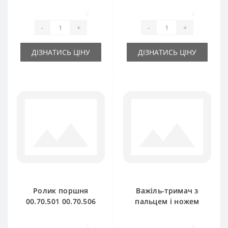
0
0
-
+
-
+
ДІЗНАТИСЬ ЦІНУ
ДІЗНАТИСЬ ЦІНУ
Ролик поршня
Важіль-тримач з
00.70.501 00.70.506
пальцем і ножем
для прес-підбирача
06.06.026 для прес-
Gallignani
підбирача
0
0