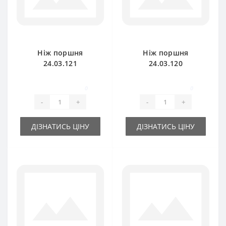
Ніж поршня
Ніж поршня
24.03.121
24.03.120
(мобільний) для
(нерухомий) для
прес-підбирача
прес-підбирача
0
0
Gallignani
Gallignani
-
+
-
+
ДІЗНАТИСЬ ЦІНУ
ДІЗНАТИСЬ ЦІНУ