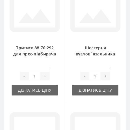
Притиск 88.76.292
Шестерня
для прес-підбирача
вузлов`язальника
Gallignani
09.06.023 велика Z-7
для прес-підбирача
0
0
Gallignani
-
+
-
+
ДІЗНАТИСЬ ЦІНУ
ДІЗНАТИСЬ ЦІНУ