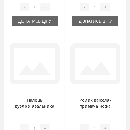
Gallignani
-
+
-
+
ДІЗНАТИСЬ ЦІНУ
ДІЗНАТИСЬ ЦІНУ
Палець
Ролик важеля-
вузлов`язальника
тримача ножа
06.06.222 для прес-
06.06.025 для прес-
підбирача
підбирача
0
0
Gallignani
Gallignani
-
+
-
+