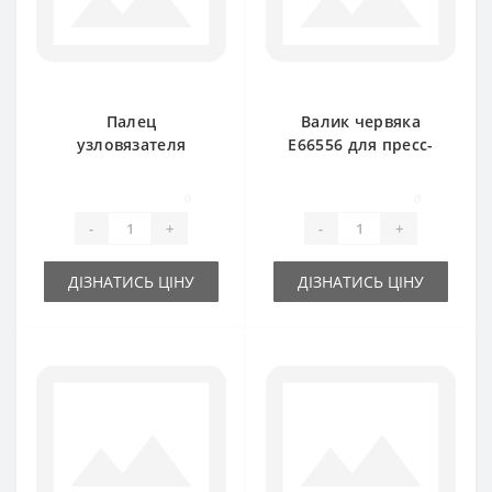
Палец
Валик червяка
узловязателя
E66556 для пресс-
AE48700 для пресс-
подборщика John
подборщика John
Deere
0
0
Deere
-
+
-
+
ДІЗНАТИСЬ ЦІНУ
ДІЗНАТИСЬ ЦІНУ