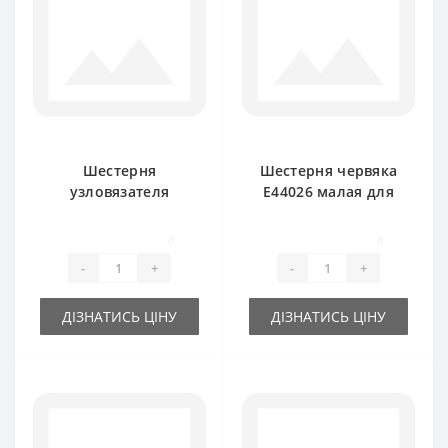
Шестерня
Шестерня червяка
узловязателя
E44026 малая для
E43527 большая
пресс-подборщика
для пресс-
John Deere
0
0
подборщика John
-
+
-
+
Deere
ДІЗНАТИСЬ ЦІНУ
ДІЗНАТИСЬ ЦІНУ