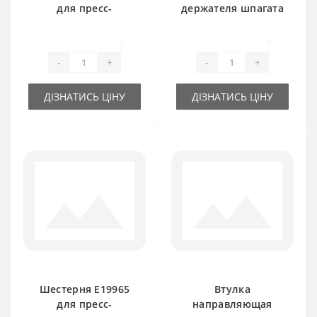
для пресс-
держателя шпагата
подборщика John
E79419 для пресс-
Deere
подборщика John
0
0
Deere
-
+
-
+
ДІЗНАТИСЬ ЦІНУ
ДІЗНАТИСЬ ЦІНУ
Шестерня E19965
Втулка
для пресс-
направляющая