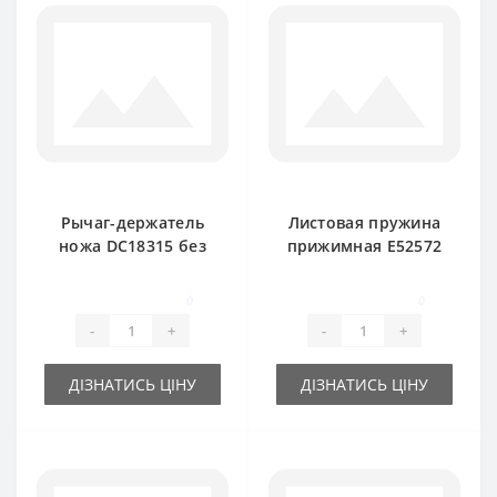
Рычаг-держатель
Листовая пружина
ножа DC18315 без
прижимная E52572
пальца для пресс-
для пресс-
подборщика John
подборщика John
0
0
Deere
Deere
-
+
-
+
ДІЗНАТИСЬ ЦІНУ
ДІЗНАТИСЬ ЦІНУ