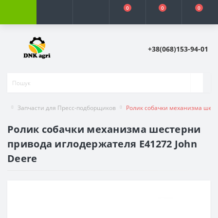
0
0
0
+38(068)153-94-01
Запчасти для Пресс-подборщиков
Ролик собачки механизма шест
Ролик собачки механизма шестерни
привода иглодержателя E41272 John
Deere