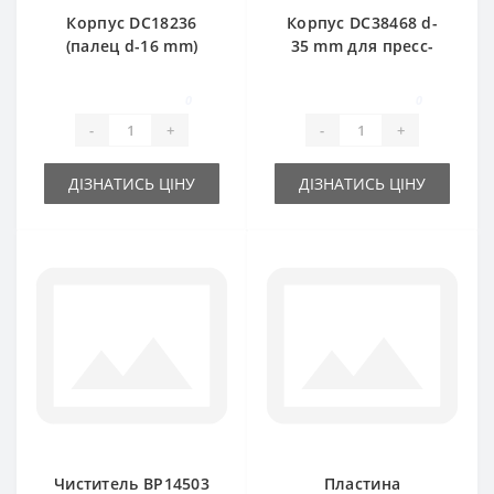
Корпус DC18236
Корпус DC38468 d-
(палец d-16 mm)
35 mm для пресс-
для пресс-
подборщика John
подборщика John
Deere
0
0
Deere
-
+
-
+
ДІЗНАТИСЬ ЦІНУ
ДІЗНАТИСЬ ЦІНУ
Чиститель BP14503
Пластина