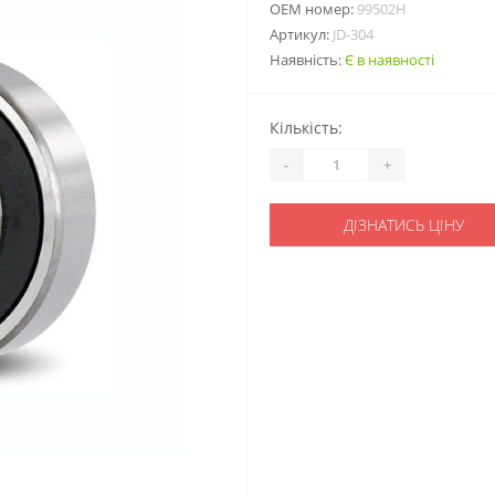
ОЕМ номер:
99502H
Артикул:
JD-304
Наявність:
Є в наявності
Кількість:
-
+
ДІЗНАТИСЬ ЦІНУ