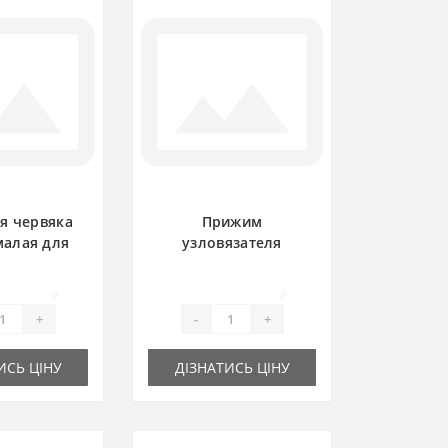
я червяка
Прижим
малая для
узловязателя
одборщика
BP1600E для пресс-
 Deere
подборщика John
0
0
Deere
+
-
+
ИСЬ ЦІНУ
ДІЗНАТИСЬ ЦІНУ