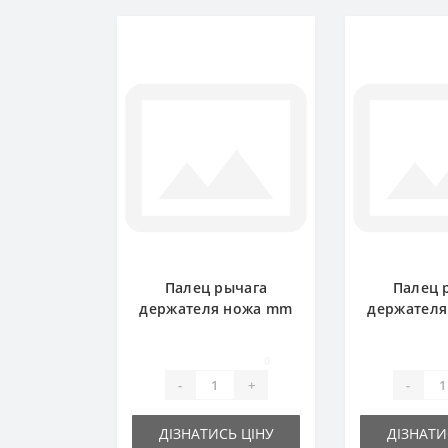
Палец рычага
Палец 
держателя ножа mm
держател
d-16 для пресс-
d-19 для
подборщика John
подборщ
0
Deere
De
-
+
-
ДІЗНАТИСЬ ЦІНУ
ДІЗНАТИ