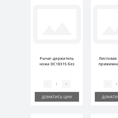
Рычаг-держатель
Листовая
ножа DC18315 без
прижимна
пальца для пресс-
для п
подборщика John
подборщ
0
Deere
De
-
+
-
ДІЗНАТИСЬ ЦІНУ
ДІЗНАТИ