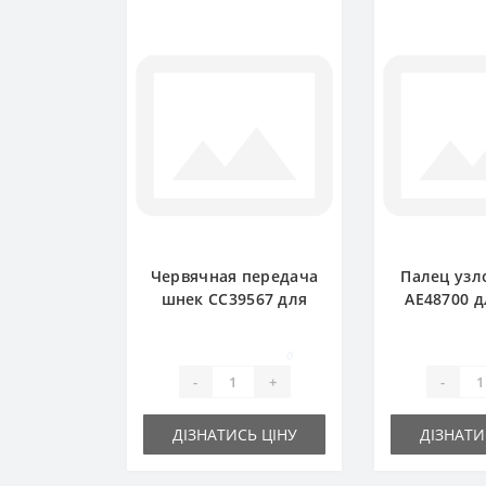
Червячная передача
Палец узл
шнек CC39567 для
AE48700 д
пресс-подборщика
подборщ
John Deere
De
0
-
+
-
ДІЗНАТИСЬ ЦІНУ
ДІЗНАТИ