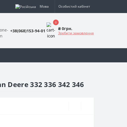
Мова
Особистий кабінет
0
₴ 0грн.
+38(068)153-94-01
Зробити замовлення
Deere 332 336 342 346