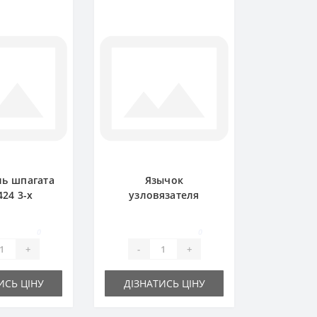
ь шпагата
Язычок
424 3-х
узловязателя
чный для
BP13688 для пресс-
одборщика
подборщика John
0
0
 Deere
Deere
+
-
+
ИСЬ ЦІНУ
ДІЗНАТИСЬ ЦІНУ