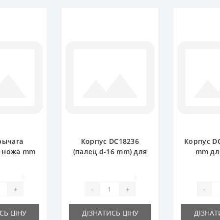
рычага
Корпус DC18236
Корпус DC
я ножа mm
(палец d-16 mm) для
mm для
 пресс-
пресс-подборщика
подборщ
ика John
John Deere
De
0
0
ere
+
-
+
-
СЬ ЦІНУ
ДІЗНАТИСЬ ЦІНУ
ДІЗНАТ