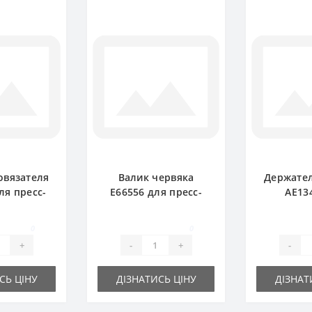
овязателя
Валик червяка
Держател
ля пресс-
E66556 для пресс-
AE13
ика John
подборщика John
тарело
ere
Deere
пресс-п
0
0
John
+
-
+
-
СЬ ЦІНУ
ДІЗНАТИСЬ ЦІНУ
ДІЗНАТ