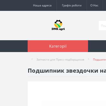
Наша адреса
Графік роботи
О Нас
Категорії
Запчасти для Пресс-подборщиков
Подшипни
Подшипник звездочки нат