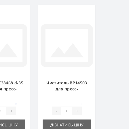
38468 d-35
Чиститель BP14503
 пресс-
для пресс-
ика John
подборщика John
ere
Deere
0
0
+
-
+
ИСЬ ЦІНУ
ДІЗНАТИСЬ ЦІНУ