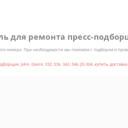
ль для ремонта пресс-подбо
ого номера. При необходимости мы поможем с подбором и пров
одборщик
,
John
,
Deere
,
332
,
336
,
342
,
346
,
JD-304
,
купить
,
доставка