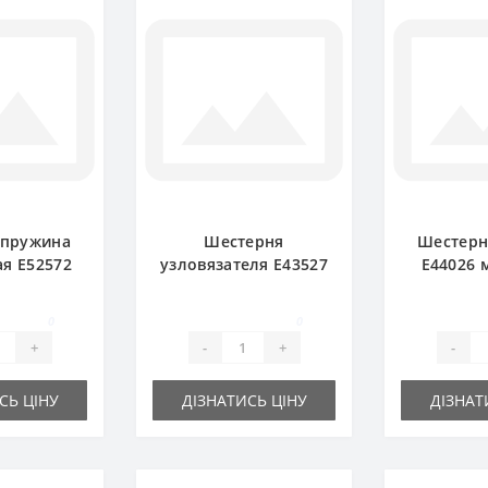
 пружина
Шестерня
Шестерн
я E52572
узловязателя E43527
E44026 
ресс-
большая для пресс-
пресс-п
ика John
подборщика John
John
0
0
ere
Deere
+
-
+
-
СЬ ЦІНУ
ДІЗНАТИСЬ ЦІНУ
ДІЗНАТ