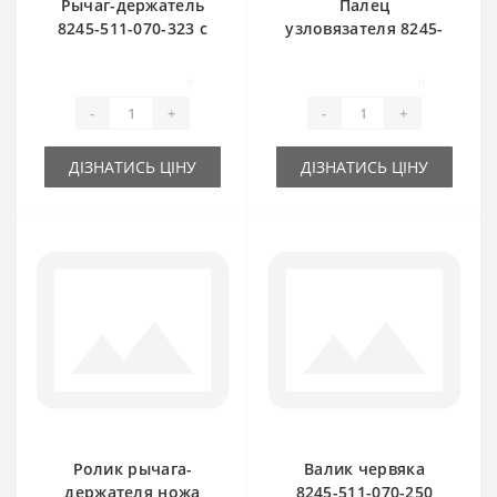
Рычаг-держатель
Палец
8245-511-070-323 с
узловязателя 8245-
пальцем и ножом
511-070-173 для
для пресс-
пресс-подборщика
0
0
подборщика
FAMAROL
-
+
-
+
FAMAROL
ДІЗНАТИСЬ ЦІНУ
ДІЗНАТИСЬ ЦІНУ
Ролик рычага-
Валик червяка
держателя ножа
8245-511-070-250