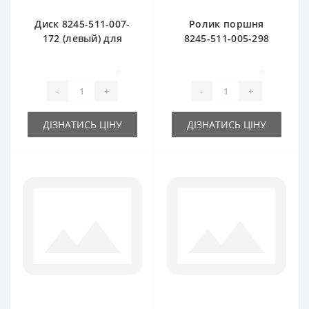
Диск 8245-511-007-
Ролик поршня
172 (левый) для
8245-511-005-298
пресс-подборщика
для пресс-
Famarol Z511
подборщика
0
0
Famarol Z511
-
+
-
+
ДІЗНАТИСЬ ЦІНУ
ДІЗНАТИСЬ ЦІНУ