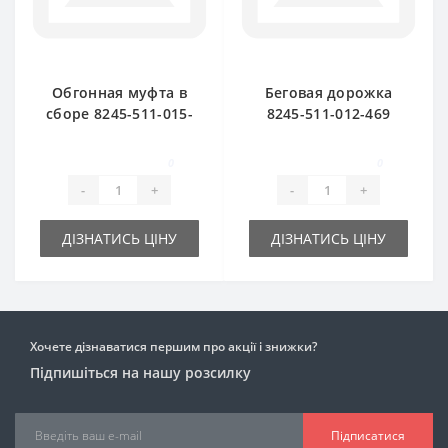
Обгонная муфта в
Беговая дорожка
сборе 8245-511-015-
8245-511-012-469
049 для пресс-
для пресс-
подборщика
подборщика
0
0
FAMAROL
FAMAROL
-
+
-
+
ДІЗНАТИСЬ ЦІНУ
ДІЗНАТИСЬ ЦІНУ
Хочете дізнаватися першим про акції і знижки?
Підпишіться на нашу розсилку
Підписатися