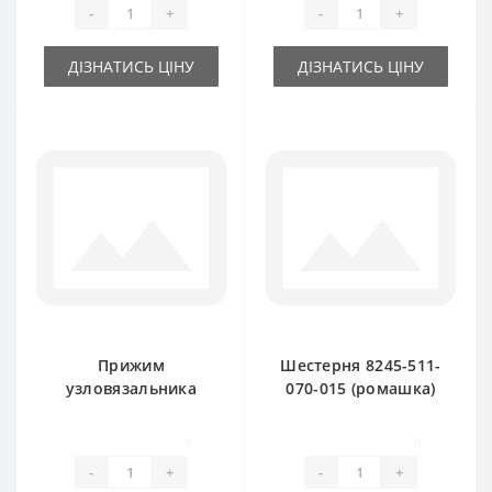
-
+
-
+
ДІЗНАТИСЬ ЦІНУ
ДІЗНАТИСЬ ЦІНУ
Прижим
Шестерня 8245-511-
узловязальника
070-015 (ромашка)
8245-511-070-097
для пресс-
для пресс-
подборщика
0
0
подборщика
FAMAROL
-
+
-
+
FAMAROL