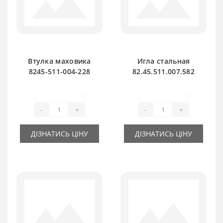
Втулка маховика
Игла стальная
8245-511-004-228
82.45.511.007.582
для пресс-
для пресс-
подборщика
подборщика
0
0
FAMAROL
Famarol Z511
-
+
-
+
ДІЗНАТИСЬ ЦІНУ
ДІЗНАТИСЬ ЦІНУ