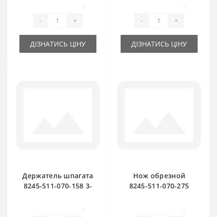
подборщика
подборщика
0
0
FAMAROL
FAMAROL
-
+
-
+
ДІЗНАТИСЬ ЦІНУ
ДІЗНАТИСЬ ЦІНУ
Держатель шпагата
Нож обрезной
8245-511-070-158 3-
8245-511-070-275
х тарелочный для
для пресс-
пресс-подборщика
подборщика
0
0
FAMAROL
FAMAROL