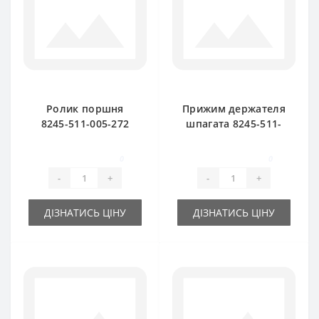
Ролик поршня
Прижим держателя
8245-511-005-272
шпагата 8245-511-
для пресс-
070-120 для пресс-
подборщика
подборщика
0
0
Famarol Z511
Famarol Z511
-
+
-
+
ДІЗНАТИСЬ ЦІНУ
ДІЗНАТИСЬ ЦІНУ