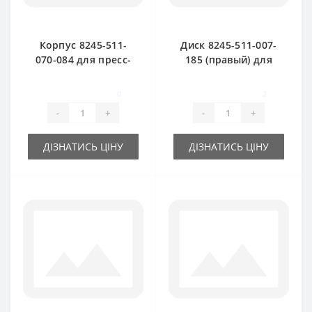
Корпус 8245-511-
Диск 8245-511-007-
070-084 для пресс-
185 (правый) для
подборщика
пресс-подборщика
Famarol Z511
Famarol Z511
0
2
-
+
-
+
ДІЗНАТИСЬ ЦІНУ
ДІЗНАТИСЬ ЦІНУ