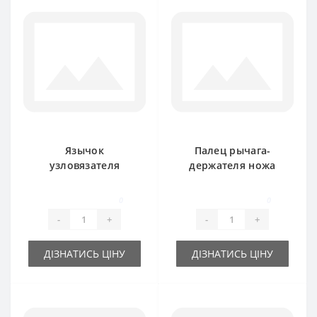
Язычок
Палец рычага-
узловязателя
держателя ножа
RS3786B для пресс-
8245-511-070-288
подборщика
для пресс-
0
0
FAMAROL
подборщика
-
+
-
+
FAMAROL
ДІЗНАТИСЬ ЦІНУ
ДІЗНАТИСЬ ЦІНУ