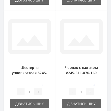
ДІЗНАТИСЬ ЦІНУ
ДІЗНАТИСЬ ЦІНУ
Шестерня
Червяк с валиком
узловязателя 8245-
8245-511-070-160
511-070-030
для пресс-
большая Z-7 для
подборщика
0
0
пресс-подборщика
FAMAROL
-
+
-
+
FAMAROL
ДІЗНАТИСЬ ЦІНУ
ДІЗНАТИСЬ ЦІНУ