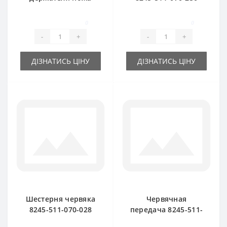
8245-511-070-290
для пресс-
для пресс-
подборщика
0
0
подборщика
FAMAROL
-
+
-
+
FAMAROL
ДІЗНАТИСЬ ЦІНУ
ДІЗНАТИСЬ ЦІНУ
Шестерня червяка
Червячная
8245-511-070-028
передача 8245-511-
малая для пресс-
070-247 для пресс-