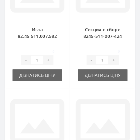
Игла
Секция в сборе
82.45.511.007.582
8245-511-007-424
алюминиевая для
для пресс-
пресс-подборщика
подборщика
0
0
Famarol Z511
Famarol Z511
-
+
-
+
ДІЗНАТИСЬ ЦІНУ
ДІЗНАТИСЬ ЦІНУ