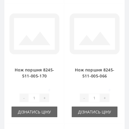
Нож поршня 8245-
Нож поршня 8245-
511-005-170
511-005-066
(подвижный) для
(неподвижный) для
пресс-подборщика
пресс-подборщика
0
0
FAMAROL
FAMAROL
-
+
-
+
ДІЗНАТИСЬ ЦІНУ
ДІЗНАТИСЬ ЦІНУ