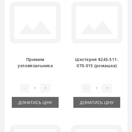
Прижим
Шестерня 8245-511-
узловязальника
070-015 (ромашка)
8245-511-070-097
для пресс-
для пресс-
подборщика
0
0
подборщика
FAMAROL
-
+
-
+
FAMAROL
ДІЗНАТИСЬ ЦІНУ
ДІЗНАТИСЬ ЦІНУ