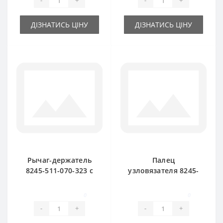
-
+
-
+
ДІЗНАТИСЬ ЦІНУ
ДІЗНАТИСЬ ЦІНУ
Рычаг-держатель
Палец
8245-511-070-323 с
узловязателя 8245-
пальцем и ножом
511-070-173 для
для пресс-
пресс-подборщика
0
0
подборщика
FAMAROL
-
+
-
+
FAMAROL