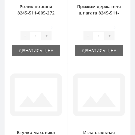
Ролик поршня
Прижим держателя
8245-511-005-272
шпагата 8245-511-
для пресс-
070-120 для пресс-
подборщика
подборщика
0
0
Famarol Z511
Famarol Z511
-
+
-
+
ДІЗНАТИСЬ ЦІНУ
ДІЗНАТИСЬ ЦІНУ
Втулка маховика
Игла стальная