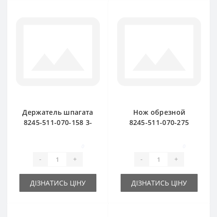
Держатель шпагата
Нож обрезной
8245-511-070-158 3-
8245-511-070-275
х тарелочный для
для пресс-
пресс-подборщика
подборщика
0
0
FAMAROL
FAMAROL
-
+
-
+
ДІЗНАТИСЬ ЦІНУ
ДІЗНАТИСЬ ЦІНУ