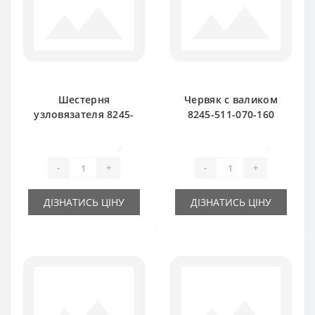
Шестерня
Червяк с валиком
узловязателя 8245-
8245-511-070-160
511-070-030
для пресс-
большая Z-7 для
подборщика
0
0
пресс-подборщика
FAMAROL
-
+
-
+
FAMAROL
ДІЗНАТИСЬ ЦІНУ
ДІЗНАТИСЬ ЦІНУ