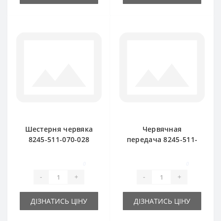
Шестерня червяка
Червячная
8245-511-070-028
передача 8245-511-
малая для пресс-
070-247 для пресс-
подборщика
подборщика
0
0
FAMAROL
FAMAROL
-
+
-
+
ДІЗНАТИСЬ ЦІНУ
ДІЗНАТИСЬ ЦІНУ