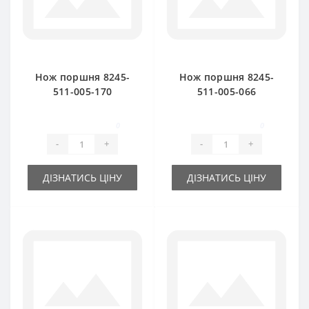
Нож поршня 8245-
Нож поршня 8245-
511-005-170
511-005-066
(подвижный) для
(неподвижный) для
пресс-подборщика
пресс-подборщика
0
0
FAMAROL
FAMAROL
-
+
-
+
ДІЗНАТИСЬ ЦІНУ
ДІЗНАТИСЬ ЦІНУ