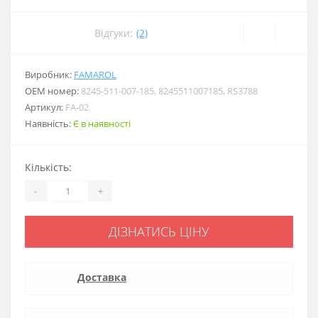
Відгуки:
(2)
Виробник:
FAMAROL
ОЕМ номер:
8245-511-007-185, 8245511007185, RS3788
Артикул:
FA-02
Наявність:
Є в наявності
Кількість:
-
+
ДІЗНАТИСЬ ЦІНУ
Доставка