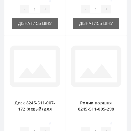
0
2
-
+
-
+
ДІЗНАТИСЬ ЦІНУ
ДІЗНАТИСЬ ЦІНУ
Диск 8245-511-007-
Ролик поршня
172 (левый) для
8245-511-005-298
пресс-подборщика
для пресс-
Famarol Z511
подборщика
0
0
Famarol Z511