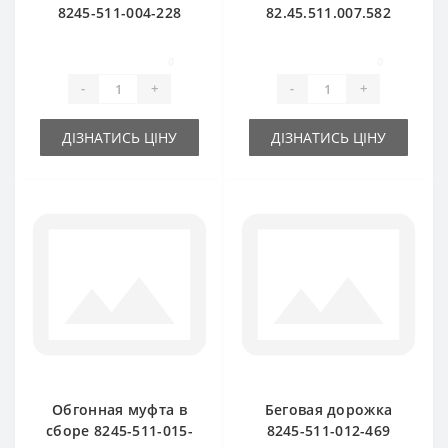
8245-511-004-228
82.45.511.007.582
для пресс-
для пресс-
подборщика
подборщика
0
0
FAMAROL
Famarol Z511
-
+
-
+
ДІЗНАТИСЬ ЦІНУ
ДІЗНАТИСЬ ЦІНУ
Обгонная муфта в
Беговая дорожка
сборе 8245-511-015-
8245-511-012-469