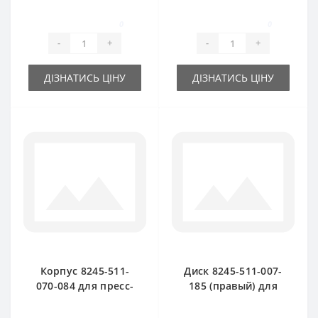
алюминиевая для
для пресс-
пресс-подборщика
подборщика
0
0
Famarol Z511
Famarol Z511
-
+
-
+
ДІЗНАТИСЬ ЦІНУ
ДІЗНАТИСЬ ЦІНУ
Корпус 8245-511-
Диск 8245-511-007-
070-084 для пресс-
185 (правый) для
подборщика
пресс-подборщика
Famarol Z511
Famarol Z511