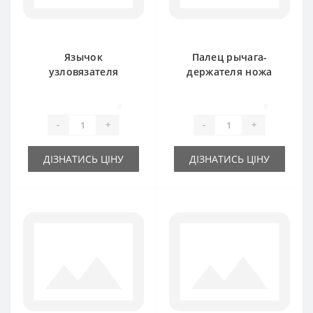
Язычок
Палец рычага-
узловязателя
держателя ножа
RS3786B для пресс-
8245-511-070-288
подборщика
для пресс-
0
0
FAMAROL
подборщика
-
+
-
+
FAMAROL
ДІЗНАТИСЬ ЦІНУ
ДІЗНАТИСЬ ЦІНУ