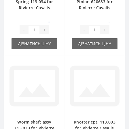
Spring 113.034 for
Pinion 620683 for
Rivierre Casalis
Rivierre Casalis
baler spare part
baler spare part
0
0
-
+
-
+
ДІЗНАТИСЬ ЦІНУ
ДІЗНАТИСЬ ЦІНУ
Worm shaft assy
Knotter cpt. 113.003
113.033 for Rivierre
for Rivierre Casalis