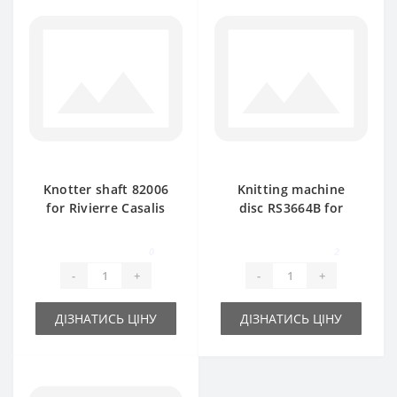
Knotter shaft 82006
Knitting machine
for Rivierre Casalis
disc RS3664B for
baler spare part
Rivierre Casalis
113.010 baler spare
0
2
part
-
+
-
+
ДІЗНАТИСЬ ЦІНУ
ДІЗНАТИСЬ ЦІНУ