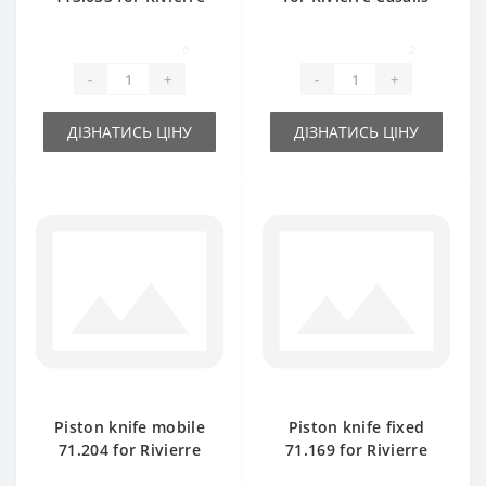
Casalis baler spare
baler spare part
part
0
2
-
+
-
+
ДІЗНАТИСЬ ЦІНУ
ДІЗНАТИСЬ ЦІНУ
Piston knife mobile
Piston knife fixed
71.204 for Rivierre
71.169 for Rivierre
Casalis baler spare
Casalis baler spare