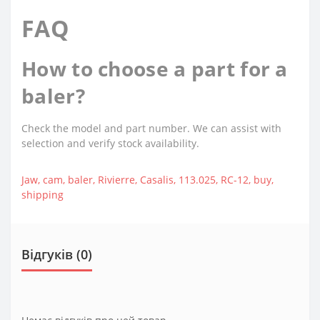
FAQ
How to choose a part for a
baler?
Check the model and part number. We can assist with
selection and verify stock availability.
Jaw
,
cam
,
baler
,
Rivierre
,
Casalis
,
113.025
,
RC-12
,
buy
,
shipping
Відгуків (0)