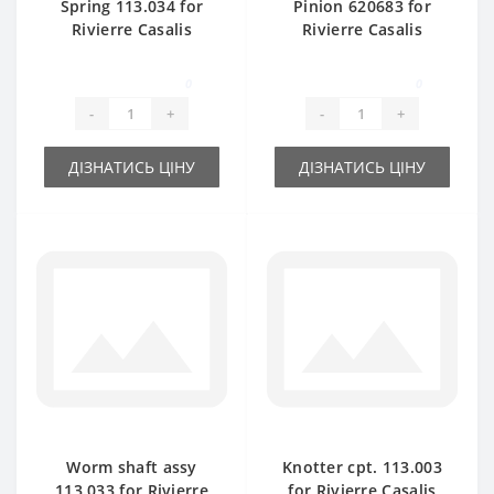
Spring 113.034 for
Pinion 620683 for
Rivierre Casalis
Rivierre Casalis
baler spare part
baler spare part
0
0
-
+
-
+
ДІЗНАТИСЬ ЦІНУ
ДІЗНАТИСЬ ЦІНУ
Worm shaft assy
Knotter cpt. 113.003
113.033 for Rivierre
for Rivierre Casalis