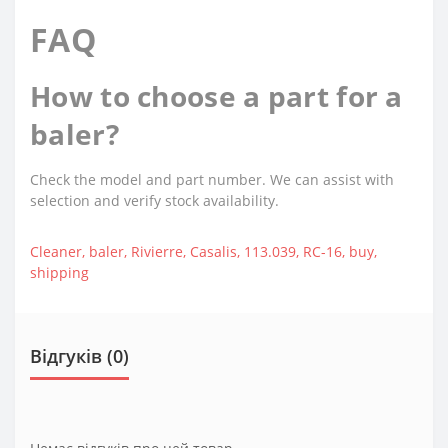
FAQ
How to choose a part for a
baler?
Check the model and part number. We can assist with
selection and verify stock availability.
Cleaner
,
baler
,
Rivierre
,
Casalis
,
113.039
,
RC-16
,
buy
,
shipping
Відгуків (0)