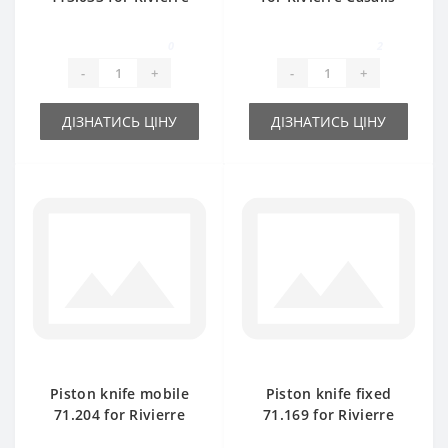
Casalis baler spare
baler spare part
part
0
2
-
+
-
+
ДІЗНАТИСЬ ЦІНУ
ДІЗНАТИСЬ ЦІНУ
Piston knife mobile
Piston knife fixed
71.204 for Rivierre
71.169 for Rivierre
Casalis baler spare
Casalis baler spare