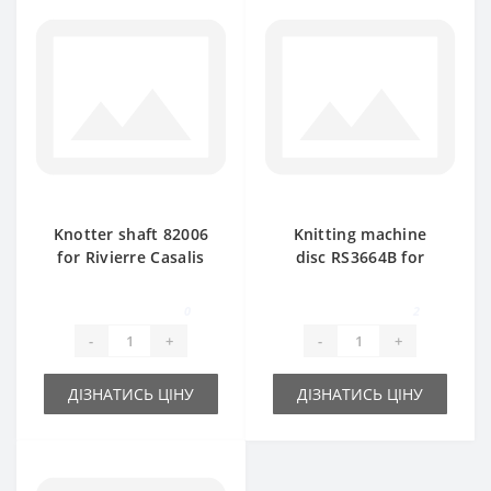
Knotter shaft 82006
Knitting machine
for Rivierre Casalis
disc RS3664B for
baler spare part
Rivierre Casalis
113.010 baler spare
0
2
part
-
+
-
+
ДІЗНАТИСЬ ЦІНУ
ДІЗНАТИСЬ ЦІНУ