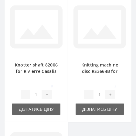
Knotter shaft 82006
Knitting machine
for Rivierre Casalis
disc RS3664B for
baler spare part
Rivierre Casalis
113.010 baler spare
0
2
part
-
+
-
+
ДІЗНАТИСЬ ЦІНУ
ДІЗНАТИСЬ ЦІНУ