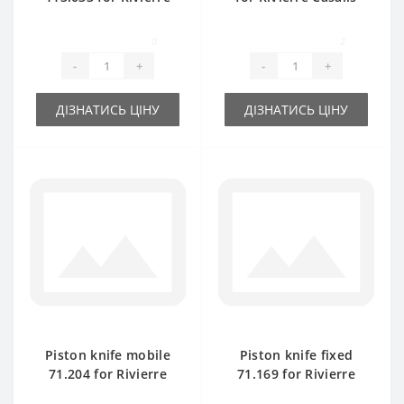
Casalis baler spare
baler spare part
part
0
2
-
+
-
+
ДІЗНАТИСЬ ЦІНУ
ДІЗНАТИСЬ ЦІНУ
Piston knife mobile
Piston knife fixed
71.204 for Rivierre
71.169 for Rivierre
Casalis baler spare
Casalis baler spare