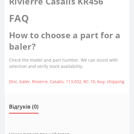
Rivierre Casalis KR456
FAQ
How to choose a part for a
baler?
Check the model and part number. We can assist with
selection and verify stock availability.
Disc
,
baler
,
Rivierre
,
Casalis
,
113.032
,
RC-10
,
buy
,
shipping
Відгуків (0)