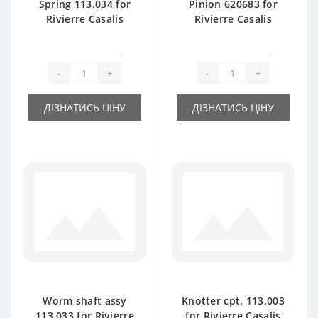
Spring 113.034 for
Pinion 620683 for
Rivierre Casalis
Rivierre Casalis
baler spare part
baler spare part
0
0
-
+
-
+
ДІЗНАТИСЬ ЦІНУ
ДІЗНАТИСЬ ЦІНУ
Worm shaft assy
Knotter cpt. 113.003
113.033 for Rivierre
for Rivierre Casalis