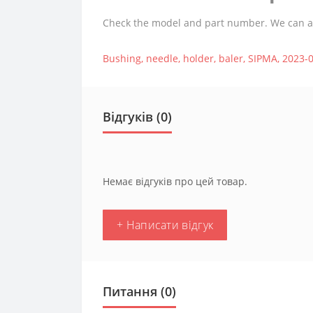
Check the model and part number. We can assi
Bushing
,
needle
,
holder
,
baler
,
SIPMA
,
2023-0
Відгуків (0)
Немає відгуків про цей товар.
+ Написати відгук
Питання
(0)