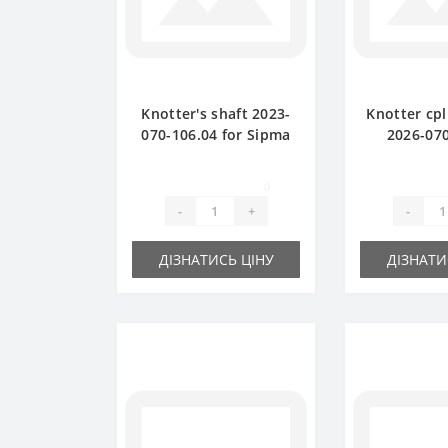
Knotter's shaft 2023-
Knotter cpl
070-106.04 for Sipma
2026-070
baler spare part
(original) 
baler 
0
-
+
-
ДІЗНАТИСЬ ЦІНУ
ДІЗНАТИ