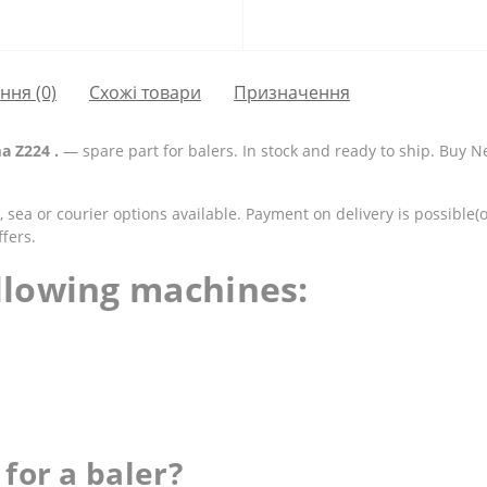
ання
(0)
Схожі товари
Призначення
a Z224 .
— spare part for balers. In stock and ready to ship. Buy 
 sea or courier options available. Payment on delivery is possible(
fers.
ollowing machines:
for a baler?