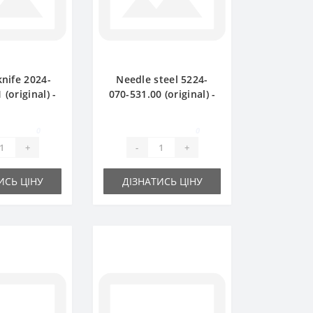
knife 2024-
Needle steel 5224-
 (original) -
070-531.00 (original) -
baler Sipma
part for baler Sipma
0
0
+
-
+
ИСЬ ЦІНУ
ДІЗНАТИСЬ ЦІНУ