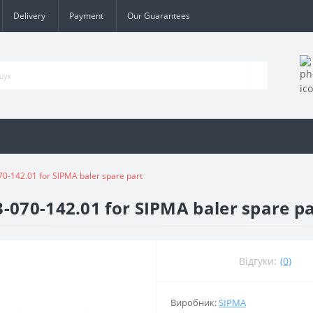
Delivery
Payment
Our Guarantees
0-142.01 for SIPMA baler spare part
-070-142.01 for SIPMA baler spare p
Відгуки:
(0)
Виробник:
SIPMA