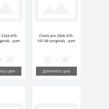
5224-070-
Clevis pin 2026-070-
ginal) - part
107.00 (original) - part
 Sipma Z224
for baler SIPMA Z224
0
0
+
-
+
ИСЬ ЦІНУ
ДІЗНАТИСЬ ЦІНУ