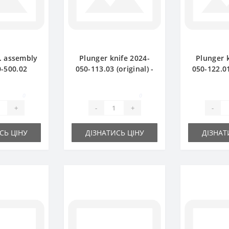
. assembly
Plunger knife 2024-
Plunger 
-500.02
050-113.03 (original) -
050-122.01
- part for
part for baler Sipma
part for 
Sipma
0
0
+
-
+
-
СЬ ЦІНУ
ДІЗНАТИСЬ ЦІНУ
ДІЗНАТ