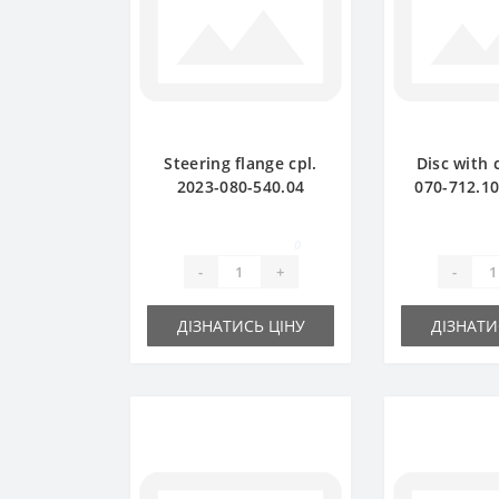
Steering flange cpl.
Disc with 
2023-080-540.04
070-712.10 
(original) - part for
Z-22 for S
baler SIPMA
baler sp
0
-
+
-
ДІЗНАТИСЬ ЦІНУ
ДІЗНАТИ