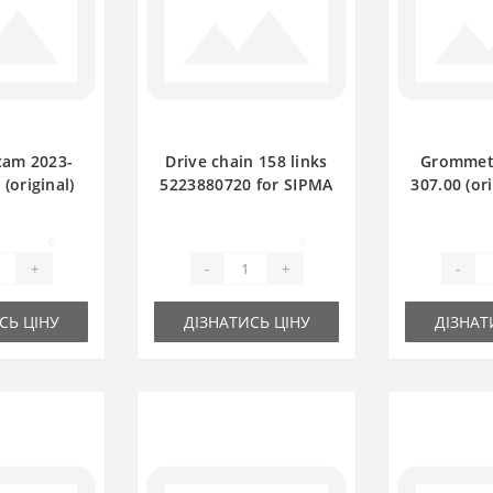
cam 2023-
Drive chain 158 links
Grommet 
(original)
5223880720 for SIPMA
307.00 (ori
IPMA Z224
Z 224 baler spare part
for baler
are part
0
0
+
-
+
-
СЬ ЦІНУ
ДІЗНАТИСЬ ЦІНУ
ДІЗНАТ