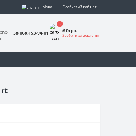
Мова
Особистий кабінет
0
₴ 0грн.
+38(068)153-94-01
Зробити замовлення
art