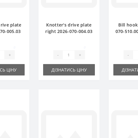
rive plate
Knotter's drive plate
Bill hook
070-005.03
right 2026-070-004.03
070-510.00
aler spare
for Sipma baler spare
part for 
rt
part
0
0
+
-
+
-
СЬ ЦІНУ
ДІЗНАТИСЬ ЦІНУ
ДІЗНАТ