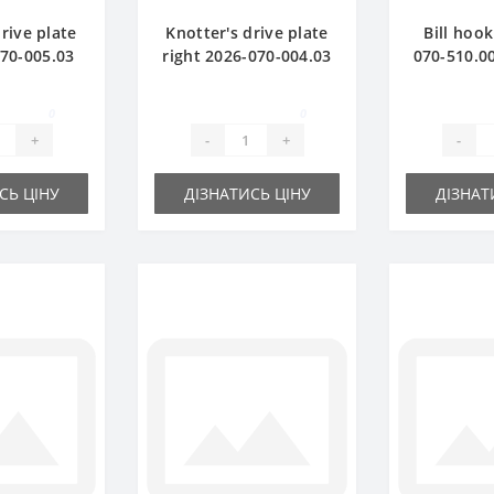
rive plate
Knotter's drive plate
Bill hook
070-005.03
right 2026-070-004.03
070-510.00
aler spare
for Sipma baler spare
part for 
rt
part
0
0
+
-
+
-
СЬ ЦІНУ
ДІЗНАТИСЬ ЦІНУ
ДІЗНАТ