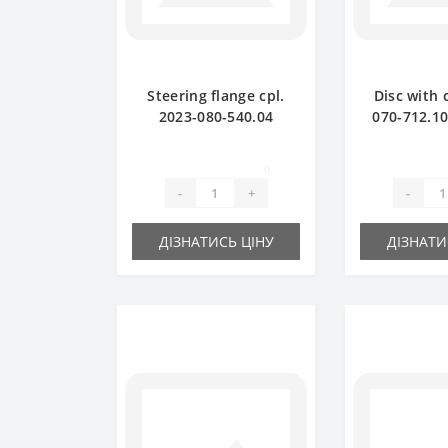
Steering flange cpl.
Disc with 
2023-080-540.04
070-712.10 
(original) - part for
Z-22 for S
baler SIPMA
baler sp
0
-
+
-
ДІЗНАТИСЬ ЦІНУ
ДІЗНАТИ