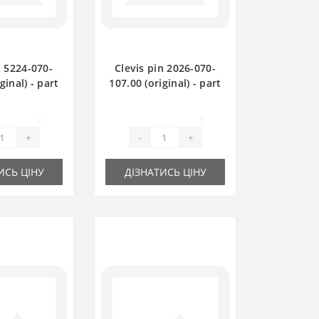
5224-070-
Clevis pin 2026-070-
ginal) - part
107.00 (original) - part
 Sipma Z224
for baler SIPMA Z224
0
0
+
-
+
ИСЬ ЦІНУ
ДІЗНАТИСЬ ЦІНУ