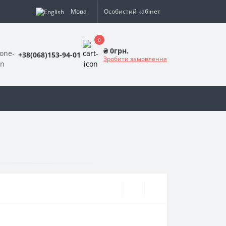
Мова
Особистий кабінет
0
₴ 0грн.
+38(068)153-94-01
Зробити замовлення