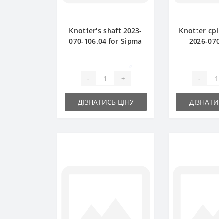
Knotter's shaft 2023-
Knotter cpl
070-106.04 for Sipma
2026-070
baler spare part
(original) 
baler 
0
-
+
-
ДІЗНАТИСЬ ЦІНУ
ДІЗНАТИ