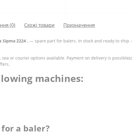
ання
(0)
Схожі товари
Призначення
s Sipma Z224 .
— spare part for balers. In stock and ready to sh
 sea or courier options available. Payment on delivery is possible(
fers.
ollowing machines:
for a baler?