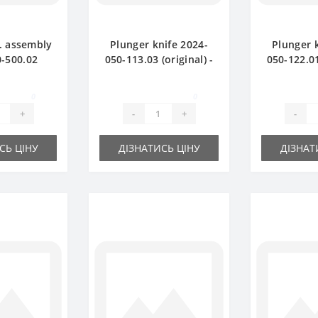
. assembly
Plunger knife 2024-
Plunger 
-500.02
050-113.03 (original) -
050-122.01
- part for
part for baler Sipma
part for 
Sipma
0
0
+
-
+
-
СЬ ЦІНУ
ДІЗНАТИСЬ ЦІНУ
ДІЗНАТ