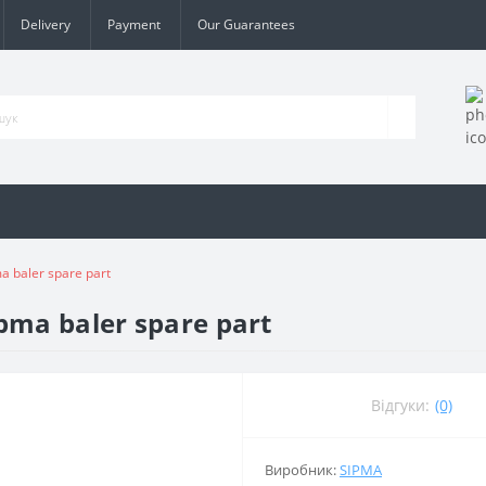
Delivery
Payment
Our Guarantees
a baler spare part
pma baler spare part
Відгуки:
(0)
Виробник:
SIPMA