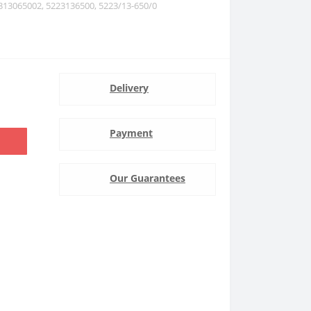
2313065002, 5223136500, 5223/13-650/0
Delivery
Payment
Our Guarantees