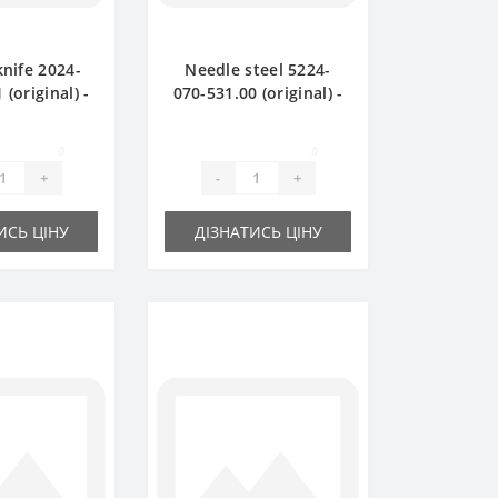
knife 2024-
Needle steel 5224-
 (original) -
070-531.00 (original) -
baler Sipma
part for baler Sipma
0
0
+
-
+
ИСЬ ЦІНУ
ДІЗНАТИСЬ ЦІНУ