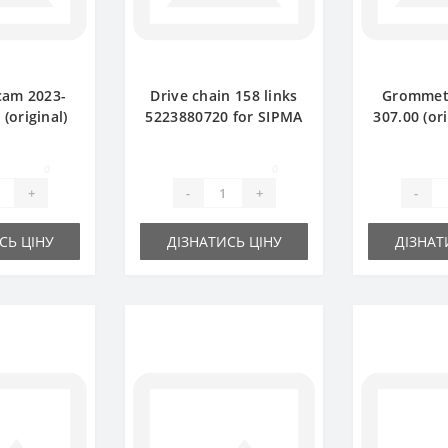
cam 2023-
Drive chain 158 links
Grommet 
(original)
5223880720 for SIPMA
307.00 (ori
IPMA Z224
Z 224 baler spare part
for baler
are part
0
0
+
-
+
-
СЬ ЦІНУ
ДІЗНАТИСЬ ЦІНУ
ДІЗНАТ