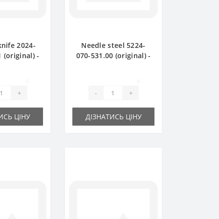
knife 2024-
Needle steel 5224-
 (original) -
070-531.00 (original) -
baler Sipma
part for baler Sipma
0
0
+
-
+
ИСЬ ЦІНУ
ДІЗНАТИСЬ ЦІНУ