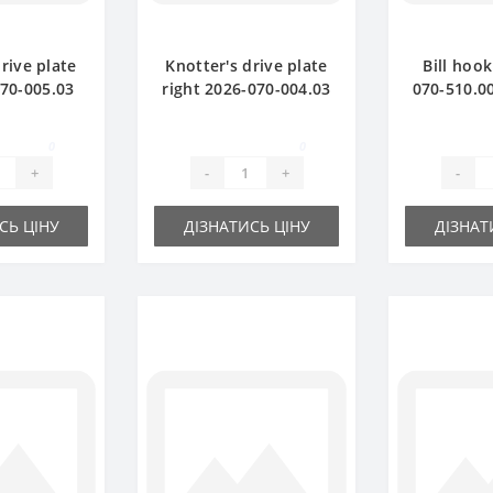
rive plate
Knotter's drive plate
Bill hook
070-005.03
right 2026-070-004.03
070-510.00
aler spare
for Sipma baler spare
part for 
rt
part
0
0
+
-
+
-
СЬ ЦІНУ
ДІЗНАТИСЬ ЦІНУ
ДІЗНАТ