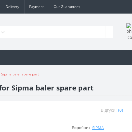
Delivery
Payment
Our Guarantees
 Sipma baler spare part
for Sipma baler spare part
Відгуки:
(0)
Виробник:
SIPMA