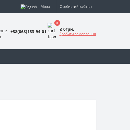
Мова
Особистий кабінет
0
₴ 0грн.
+38(068)153-94-01
Зробити замовлення