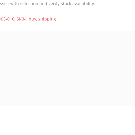
st with selection and verify stock availability.
405-016
,
SI-34
,
buy
,
shipping