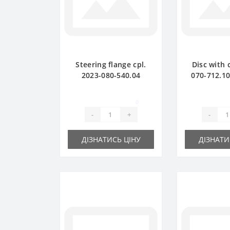
Steering flange cpl.
Disc with 
2023-080-540.04
070-712.10 
(original) - part for
Z-22 for S
baler SIPMA
baler sp
0
-
+
-
ДІЗНАТИСЬ ЦІНУ
ДІЗНАТИ