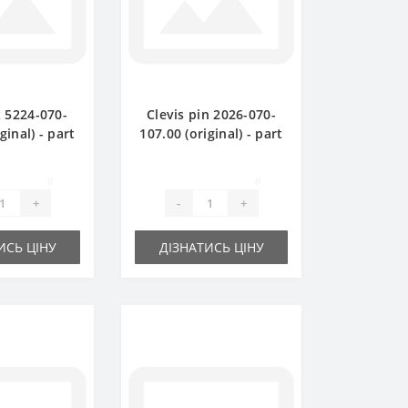
5224-070-
Clevis pin 2026-070-
ginal) - part
107.00 (original) - part
 Sipma Z224
for baler SIPMA Z224
0
0
+
-
+
ИСЬ ЦІНУ
ДІЗНАТИСЬ ЦІНУ