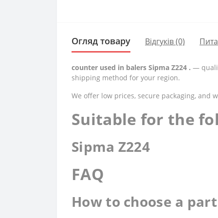
Огляд товару
Відгуків (0)
Пит
counter used in balers Sipma Z224 .
— qualit
shipping method for your region.
We offer low prices, secure packaging, and 
Suitable for the f
Sipma Z224
FAQ
How to choose a part 