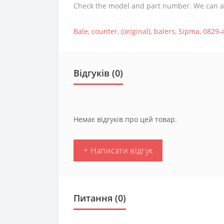
Check the model and part number. We can assi
Bale
,
counter
,
(original)
,
balers
,
Sipma
,
0829-
Відгуків (0)
Немає відгуків про цей товар.
+ Написати відгук
Питання
(0)