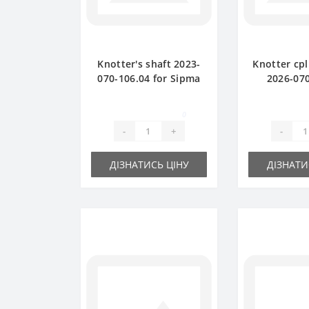
Knotter's shaft 2023-
Knotter cpl
070-106.04 for Sipma
2026-070
baler spare part
(original) 
baler 
0
-
+
-
ДІЗНАТИСЬ ЦІНУ
ДІЗНАТИ