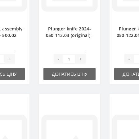
. assembly
Plunger knife 2024-
Plunger 
-500.02
050-113.03 (original) -
050-122.01
- part for
part for baler Sipma
part for 
Sipma
0
0
+
-
+
-
СЬ ЦІНУ
ДІЗНАТИСЬ ЦІНУ
ДІЗНАТ