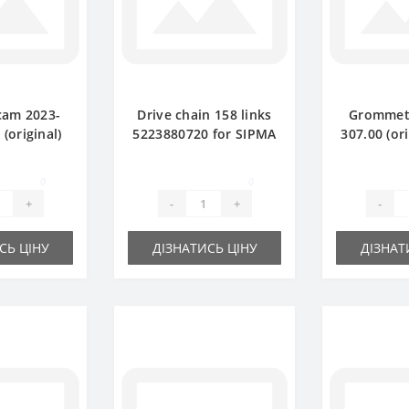
cam 2023-
Drive chain 158 links
Grommet 
(original)
5223880720 for SIPMA
307.00 (ori
IPMA Z224
Z 224 baler spare part
for baler
are part
0
0
+
-
+
-
СЬ ЦІНУ
ДІЗНАТИСЬ ЦІНУ
ДІЗНАТ