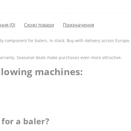
ання
(0)
Схожі товари
Призначення
y component for balers. In stock. Buy with delivery across Europe
warranty. Seasonal deals make purchases even more attractive.
ollowing machines:
for a baler?