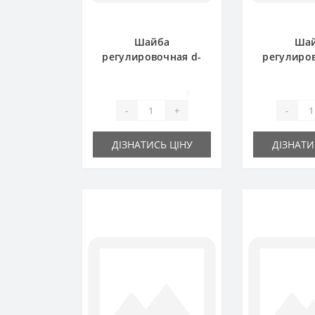
Шайба
Ша
регулировочная d-
регулиро
20x 28х 0.3 мм
35x45х
0
-
+
-
ДІЗНАТИСЬ ЦІНУ
ДІЗНАТИ