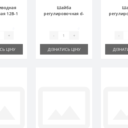
иводная
Шайба
Ша
ая 12B-1
регулировочная d-
регулиро
SD 5.0m
20x28х0.5 мм
20x2
0
0
+
-
+
-
СЬ ЦІНУ
ДІЗНАТИСЬ ЦІНУ
ДІЗНАТ