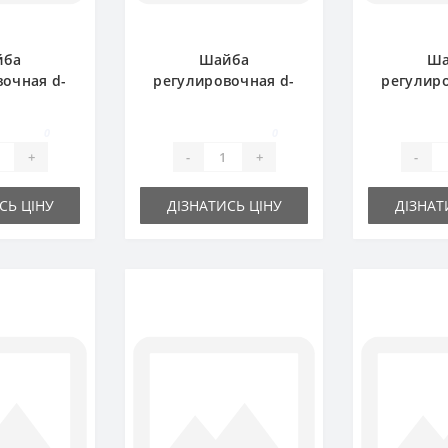
йба
Шайба
Ша
вочная d-
регулировочная d-
регулиро
0.5 мм
35x45х1.0 мм
30x42
0
0
+
-
+
-
СЬ ЦІНУ
ДІЗНАТИСЬ ЦІНУ
ДІЗНАТ