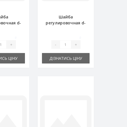
йба
Шайба
вочная d-
регулировочная d-
х1.0 мм
30x42х0.3 мм
0
0
+
-
+
ИСЬ ЦІНУ
ДІЗНАТИСЬ ЦІНУ