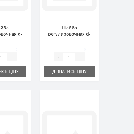
йба
Шайба
вочная d-
регулировочная d-
х0.3 мм
15x21х0.5 мм
0
0
+
-
+
ИСЬ ЦІНУ
ДІЗНАТИСЬ ЦІНУ