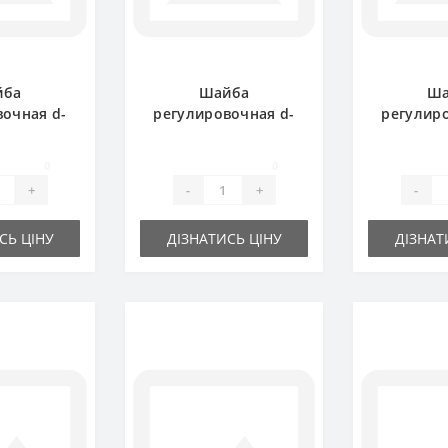
йба
Шайба
Ша
вочная d-
регулировочная d-
регулиро
1.0 мм
16x22х0.5 мм
16x22
0
0
+
-
+
-
СЬ ЦІНУ
ДІЗНАТИСЬ ЦІНУ
ДІЗНАТ