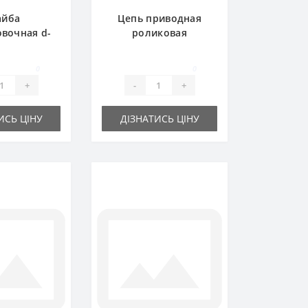
йба
Цепь приводная
вочная d-
роликовая
8х1 мм
двухрядная 1.76м
16A-2 (2ПР25 4-1140)
0
0
+
-
+
ИСЬ ЦІНУ
ДІЗНАТИСЬ ЦІНУ