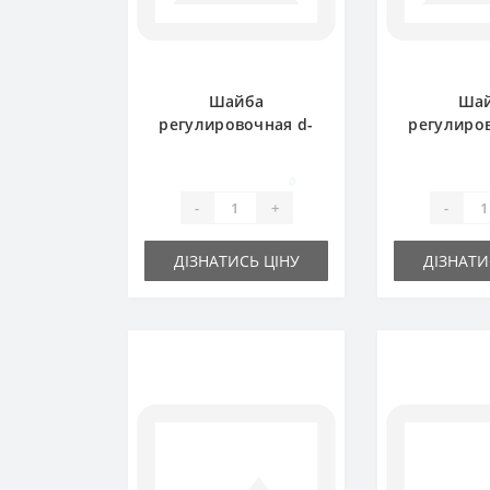
Шайба
Ша
регулировочная d-
регулиро
30x42х0.5 мм
16x22х
0
-
+
-
ДІЗНАТИСЬ ЦІНУ
ДІЗНАТИ