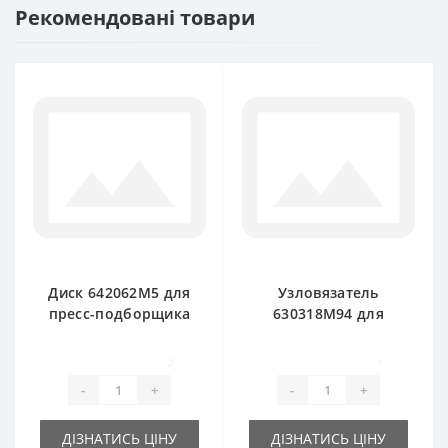
Рекомендовані товари
Диск 642062M5 для
Узловязатель
пресс-подборщика
630318M94 для
Massey Ferguson
пресс-подборщика
Massey Ferguson
2
1
-
+
-
+
ДІЗНАТИСЬ ЦІНУ
ДІЗНАТИСЬ ЦІНУ