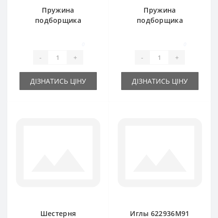
Пружина
Пружина
подборщика
подборщика
152212M1 для
585136М1 для
пресс-подборщика
пресс-подборщика
0
0
Massey Ferguson
Massey Ferguson
-
+
-
+
ДІЗНАТИСЬ ЦІНУ
ДІЗНАТИСЬ ЦІНУ
Шестерня
Иглы 622936М91