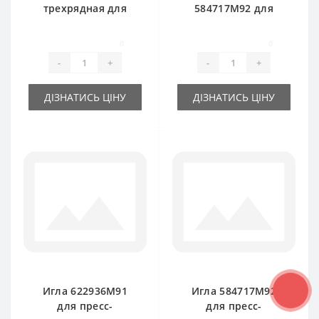
трехрядная для
584717М92 для
пресс-подборщика
пресс-подборщика
Massey Ferguson
Massey Ferguson
0
0
-
+
-
+
ДІЗНАТИСЬ ЦІНУ
ДІЗНАТИСЬ ЦІНУ
Игла 622936M91
Игла 584717М92
для пресс-
для пресс-