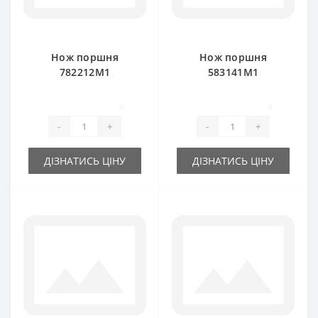
Нож поршня
Нож поршня
782212М1
583141M1
(неподвижный) для
(подвижный) для
пресс-подборщика
пресс-подборщика
0
0
Massey Ferguson 15
Massey Ferguson
-
+
-
+
8-20 8
ДІЗНАТИСЬ ЦІНУ
ДІЗНАТИСЬ ЦІНУ