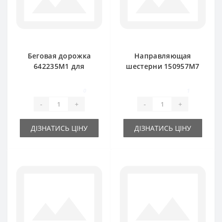
Беговая дорожка
Направляющая
642235M1 для
шестерни 150957M7
пресс-подборщика
для пресс-
Massey Ferguson
подборщика
0
1
Massey Ferguson
-
+
-
+
ДІЗНАТИСЬ ЦІНУ
ДІЗНАТИСЬ ЦІНУ