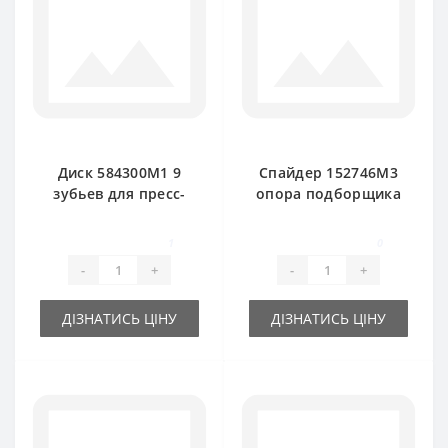
Диск 584300M1 9
Спайдер 152746M3
зубьев для пресс-
опора подборщика
подборщика
4-х концевой для
Massey Ferguson
Massey Ferguson
1
0
-
+
-
+
ДІЗНАТИСЬ ЦІНУ
ДІЗНАТИСЬ ЦІНУ