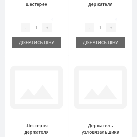
шестерен
держателя
918008M91 для
918027M2 для
пресс-подборщика
пресс-подборщика
0
0
Massey Ferguson
Massey Ferguson
-
+
-
+
ДІЗНАТИСЬ ЦІНУ
ДІЗНАТИСЬ ЦІНУ
Шестерня
Держатель
держателя
узловязальщика