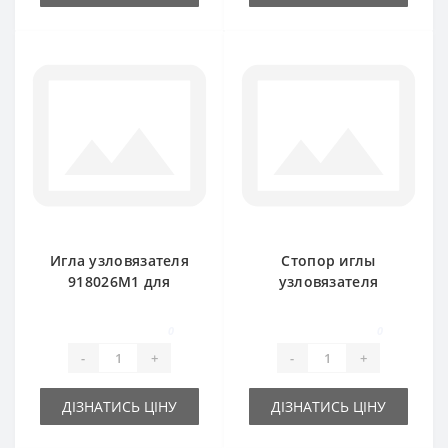
Игла узловязателя
Стопор иглы
918026M1 для
узловязателя
пресс-подборщика
918025M1 для
Massey Ferguson
пресс-подборщика
0
0
Massey Ferguson
-
+
-
+
ДІЗНАТИСЬ ЦІНУ
ДІЗНАТИСЬ ЦІНУ