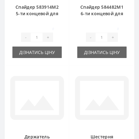
Спайдер 583914M2
Спайдер 584482M1
5-ти концевой для
6-ти концевой для
пресс-подборщика
пресс-подборщика
Massey Ferguson
Massey Ferguson
0
0
-
+
-
+
ДІЗНАТИСЬ ЦІНУ
ДІЗНАТИСЬ ЦІНУ
Держатель
Шестерня