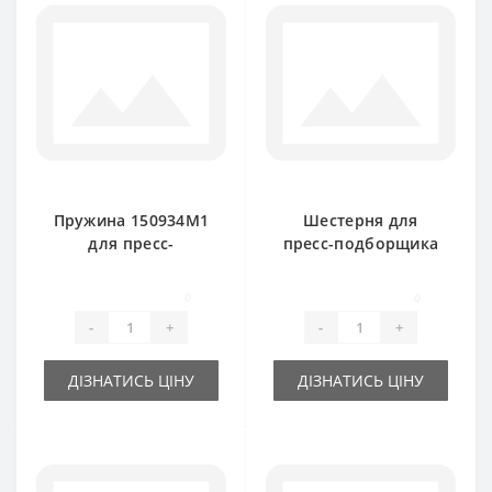
Пружина 150934M1
Шестерня для
для пресс-
пресс-подборщика
подборщика
Massey Ferguson
Massey Ferguson
0
0
-
+
-
+
ДІЗНАТИСЬ ЦІНУ
ДІЗНАТИСЬ ЦІНУ