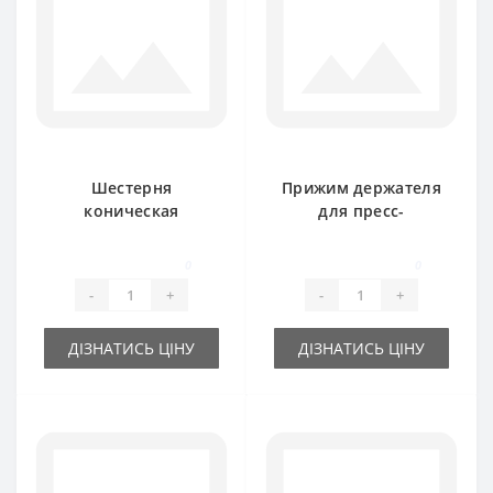
Шестерня
Прижим держателя
коническая
для пресс-
584241M1 для
подборщика
пресс-подборщика
Massey Ferguson
0
0
Massey Ferguson
-
+
-
+
ДІЗНАТИСЬ ЦІНУ
ДІЗНАТИСЬ ЦІНУ