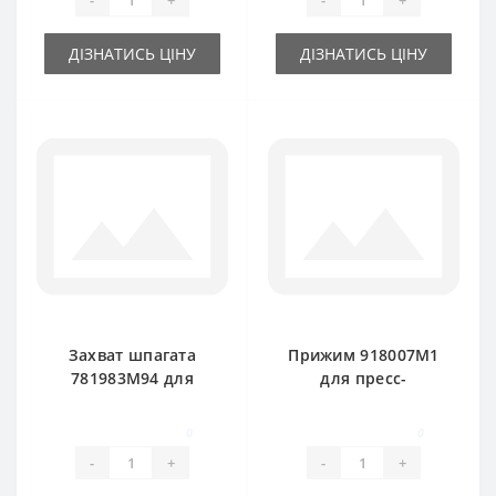
ДІЗНАТИСЬ ЦІНУ
ДІЗНАТИСЬ ЦІНУ
Захват шпагата
Прижим 918007M1
781983M94 для
для пресс-
пресс-подборщика
подборщика
Massey Ferguson
Massey Ferguson
0
0
-
+
-
+