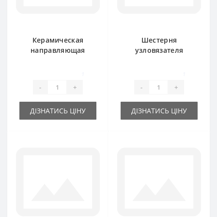
Керамическая
Шестерня
направляющая
узловязателя
нити 781699M1 для
150927M6 для
пресс-подборщика
пресс-подборщика
1
1
Massey Ferguson
Massey Ferguson
-
+
-
+
ДІЗНАТИСЬ ЦІНУ
ДІЗНАТИСЬ ЦІНУ