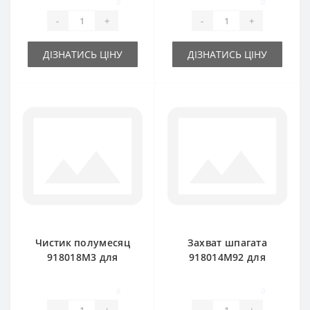
0
0
-
+
-
+
ДІЗНАТИСЬ ЦІНУ
ДІЗНАТИСЬ ЦІНУ
Чистик полумесяц
Захват шпагата
918018M3 для
918014M92 для
пресс-подборщика
пресс-подборщика
Massey Ferguson
Massey Ferguson
0
0
-
+
-
+