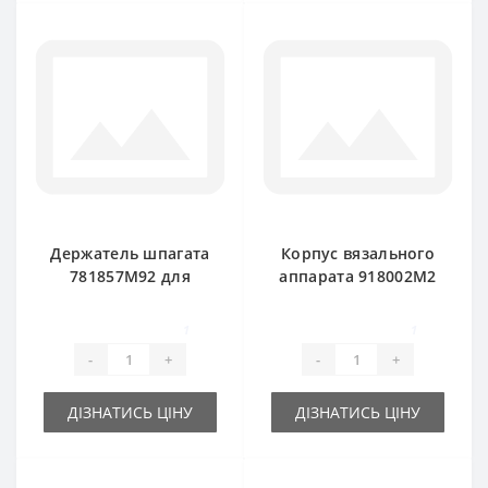
Держатель шпагата
Корпус вязального
781857M92 для
аппарата 918002M2
пресс-подборщика
для пресс-
Massey Ferguson
подборщика
1
1
Massey Ferguson
-
+
-
+
ДІЗНАТИСЬ ЦІНУ
ДІЗНАТИСЬ ЦІНУ