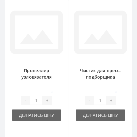
Пропеллер
Чистик для пресс-
узловязателя
подборщика
918013M1 для
Massey Ferguson
пресс-подборщика
0
0
Massey Ferguson
-
+
-
+
ДІЗНАТИСЬ ЦІНУ
ДІЗНАТИСЬ ЦІНУ