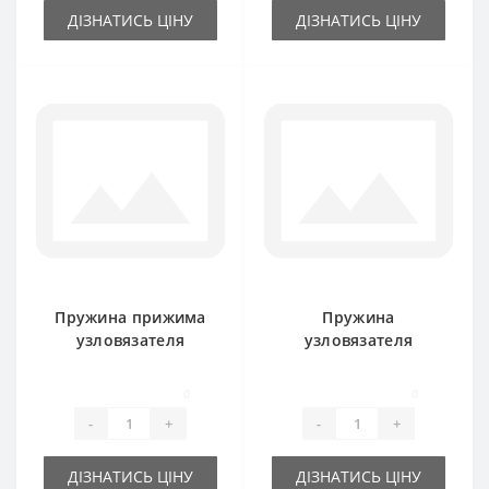
ДІЗНАТИСЬ ЦІНУ
ДІЗНАТИСЬ ЦІНУ
Пружина прижима
Пружина
узловязателя
узловязателя
918006M1 для
918024M1 для
пресс-подборщика
пресс-подборщика
0
0
Massey Ferguson
Massey Ferguson
-
+
-
+
ДІЗНАТИСЬ ЦІНУ
ДІЗНАТИСЬ ЦІНУ