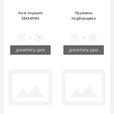
Нож поршня
Пружины
584549M2
подборщика
(неподвижный) для
152212M1 585136M1
пресс-подборщика
для пресс-
0
0
Massey Ferguson
подборщика
-
+
-
+
Massey Ferguson
ДІЗНАТИСЬ ЦІНУ
ДІЗНАТИСЬ ЦІНУ