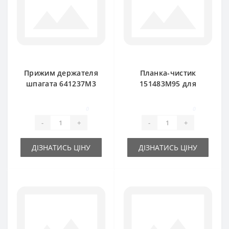
Прижим держателя
Планка-чистик
шпагата 641237M3
151483M95 для
для пресс-
пресс-подборщика
подборщика
Massey Ferguson
0
0
Massey Ferguson
-
+
-
+
ДІЗНАТИСЬ ЦІНУ
ДІЗНАТИСЬ ЦІНУ