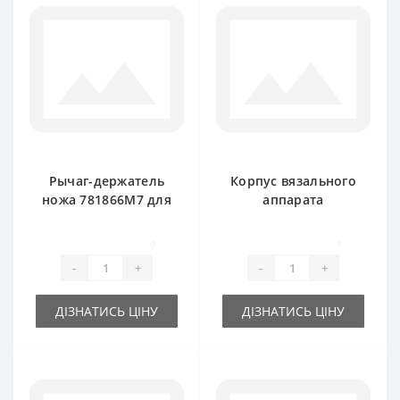
Рычаг-держатель
Корпус вязального
ножа 781866M7 для
аппарата
пресс-подборщика
642067M97 для
Massey Ferguson
пресс-подборщика
0
1
Massey Ferguson
-
+
-
+
ДІЗНАТИСЬ ЦІНУ
ДІЗНАТИСЬ ЦІНУ