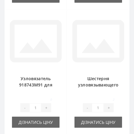
Узловязатель
Шестерня
918743M91 для
узловязывающего
пресс-подборщика
механизма
Massey Ferguson
918020M1 Massey
0
2
Ferguson
-
+
-
+
ДІЗНАТИСЬ ЦІНУ
ДІЗНАТИСЬ ЦІНУ