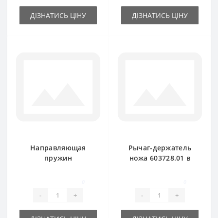
ДІЗНАТИСЬ ЦІНУ
ДІЗНАТИСЬ ЦІНУ
Направляющая
Рычаг-держатель
пружин
ножа 603728.01 в
подборщика
комплекте с
535889 для пресс-
валиком без ножа
0
0
подборщика New
New Holland
-
+
-
+
Holland