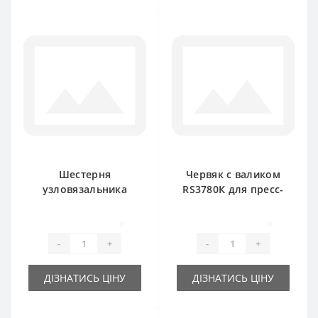
Шестерня
Червяк с валиком
узловязальника
RS3780К для пресс-
620683 большая Z-7
подборщика New
для пресс-
Holland
0
0
подборщика New
-
+
-
+
Holland
ДІЗНАТИСЬ ЦІНУ
ДІЗНАТИСЬ ЦІНУ