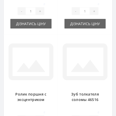
Holland
Holland
0
0
-
+
-
+
ДІЗНАТИСЬ ЦІНУ
ДІЗНАТИСЬ ЦІНУ
Ролик поршня с
Зуб толкателя
эксцентриком
соломы 46516
554950 для пресс-
63485 правый для
подборщика New
пресс-подборщика
0
0
Holland
New Holland