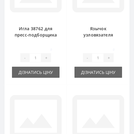
Игла 38762 для
Язычок
пресс-подборщика
узловязателя
New Holland
RS3786 для пресс-
подборщика New
0
0
Holland
-
+
-
+
ДІЗНАТИСЬ ЦІНУ
ДІЗНАТИСЬ ЦІНУ