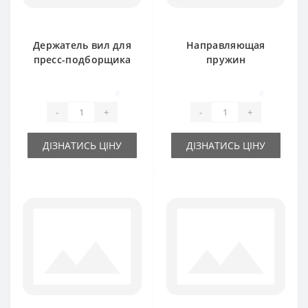
Держатель вил для
Направляющая
пресс-подборщика
пружин
New Holland
подборщика
211567 для пресс-
0
0
подборщика New
-
+
-
+
Holland
ДІЗНАТИСЬ ЦІНУ
ДІЗНАТИСЬ ЦІНУ