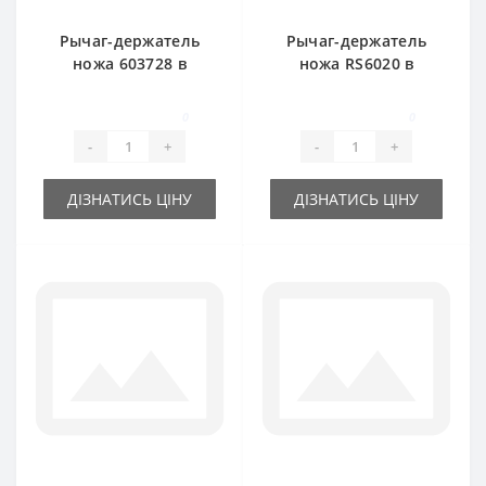
Рычаг-держатель
Рычаг-держатель
ножа 603728 в
ножа RS6020 в
комплекте с
комплекте с
валиком и ножом
валиком и ножом
0
0
New Holland
New Holland
-
+
-
+
ДІЗНАТИСЬ ЦІНУ
ДІЗНАТИСЬ ЦІНУ