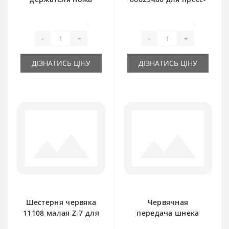
206377370 для
подборщика New
пресс-подборщика
Holland
0
0
New Holland 146
-
+
-
+
ДІЗНАТИСЬ ЦІНУ
ДІЗНАТИСЬ ЦІНУ
Шестерня червяка
Червячная
11108 малая Z-7 для
передача шнека
пресс-подборщика
86629482 для пресс-