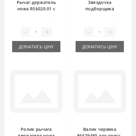
Рычаг-держатель
Звездочка
ножа RS6020.01 с
подборщика
ножом для пресс-
цепная Z-40 для
подборщика New
пресс-подборщика
0
0
Holland
New Holland
-
+
-
+
ДІЗНАТИСЬ ЦІНУ
ДІЗНАТИСЬ ЦІНУ
Ролик рычага
Валик червяка
держателя ножа
86629480 для пресс-