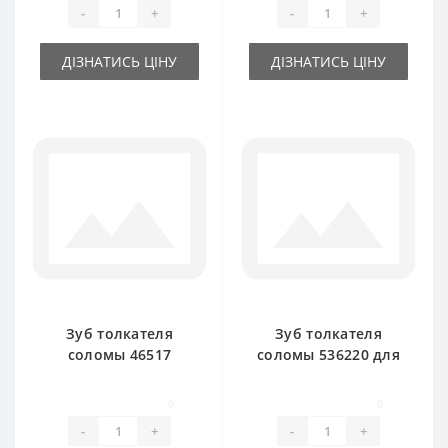
-
+
-
+
ДІЗНАТИСЬ ЦІНУ
ДІЗНАТИСЬ ЦІНУ
Зуб толкателя
Зуб толкателя
соломы 46517
соломы 536220 для
63486 левый для
пресс-подборщика
пресс-подборщика
New Holland
0
0
New Holland
-
+
-
+