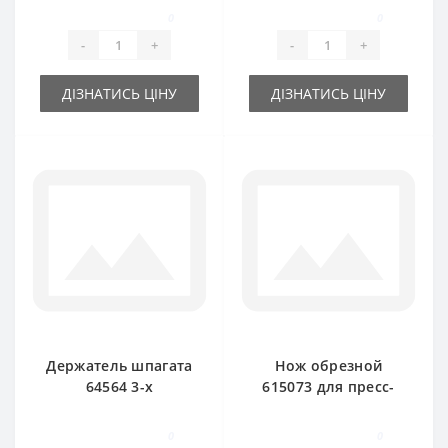
New Holland
подборщика New
0
0
Holland
-
+
-
+
ДІЗНАТИСЬ ЦІНУ
ДІЗНАТИСЬ ЦІНУ
Держатель шпагата
Нож обрезной
64564 3-х
615073 для пресс-
тарелочный для
подборщика New
пресс-подборщика
Holland
0
0