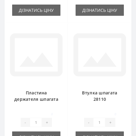
ДІЗНАТИСЬ ЦІНУ
ДІЗНАТИСЬ ЦІНУ
Пластина
Втулка шпагата
держателя шпагата
28110
956644 3-х
керамическая для
тарельчатого для
пресс-подборщика
0
0
New Holland
New Holland
-
+
-
+