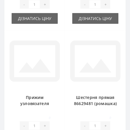
New Holland
-
+
-
+
ДІЗНАТИСЬ ЦІНУ
ДІЗНАТИСЬ ЦІНУ
Прижим
Шестерня прямая
узловязателя
86629481 (ромашка)
86836511 для пресс-
для пресс-
подборщика New
подборщика New
0
0
Holland
Holland
-
+
-
+