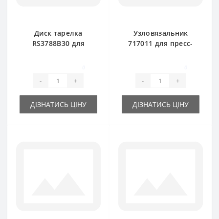
Диск тарелка
Узловязальник
RS3788B30 для
717011 для пресс-
пресс-подборщика
подборщика New
New Holland
Holland
0
0
-
+
-
+
ДІЗНАТИСЬ ЦІНУ
ДІЗНАТИСЬ ЦІНУ