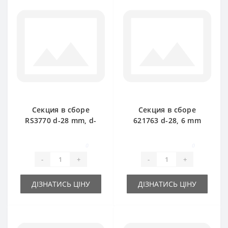
Секция в сборе
Секция в сборе
RS3770 d-28 mm, d-
621763 d-28, 6 mm
30 mm для пресс-
для пресс-
подборщика New
подборщика New
0
0
Holland
Holland
-
+
-
+
ДІЗНАТИСЬ ЦІНУ
ДІЗНАТИСЬ ЦІНУ