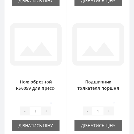
ДІЗНАТИСЬ ЦІНУ
ДІЗНАТИСЬ ЦІНУ
Нож обрезной
Подшипник
RS6059 для пресс-
толкателя поршня
подборщика New
66263 (аналог) для
Holland
пресс-подборщика
0
0
New Holland 276
-
+
-
+
ДІЗНАТИСЬ ЦІНУ
ДІЗНАТИСЬ ЦІНУ