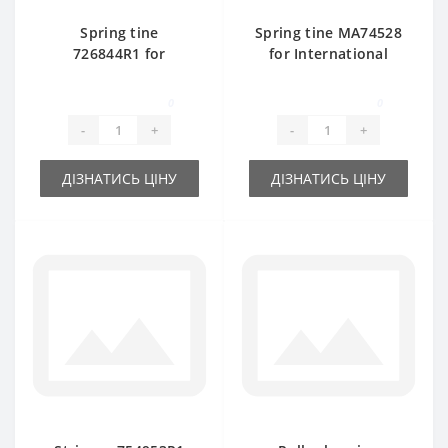
Spring tine
Spring tine МА74528
726844R1 for
for International
International baler
baler spare part
spare part
0
0
-
+
-
+
ДІЗНАТИСЬ ЦІНУ
ДІЗНАТИСЬ ЦІНУ