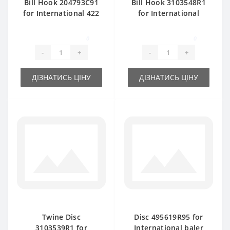
Bill Hook 204793C91
Bill Hook 3103548R1
for International 422
for International
baler spare part
baler spare part
0
0
-
+
-
+
ДІЗНАТИСЬ ЦІНУ
ДІЗНАТИСЬ ЦІНУ
Twine Disc
Disc 495619R95 for
3103539R1 for
International baler