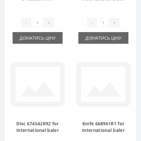
International baler
spare part
spare part
0
0
-
+
-
+
ДІЗНАТИСЬ ЦІНУ
ДІЗНАТИСЬ ЦІНУ
Disc 674542R92 for
Knife 668961R1 for
International baler
International baler
spare part
spare part