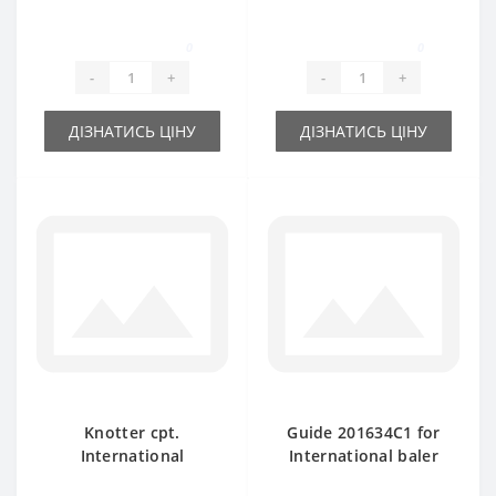
baler spare part
spare part
0
0
-
+
-
+
ДІЗНАТИСЬ ЦІНУ
ДІЗНАТИСЬ ЦІНУ
Knotter cpt.
Guide 201634C1 for
International
International baler
201608C91 for 420-
spare part