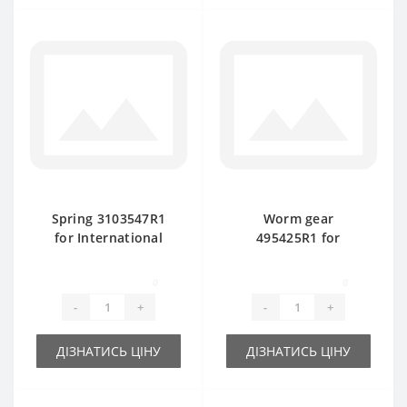
Spring 3103547R1
Worm gear
for International
495425R1 for
baler spare part
International baler
spare part
0
0
-
+
-
+
ДІЗНАТИСЬ ЦІНУ
ДІЗНАТИСЬ ЦІНУ