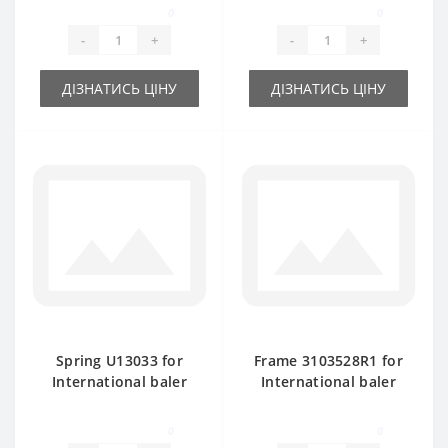
430 baler spare part
0
0
-
+
-
+
ДІЗНАТИСЬ ЦІНУ
ДІЗНАТИСЬ ЦІНУ
Spring U13033 for
Frame 3103528R1 for
International baler
International baler
spare part
spare part
0
0