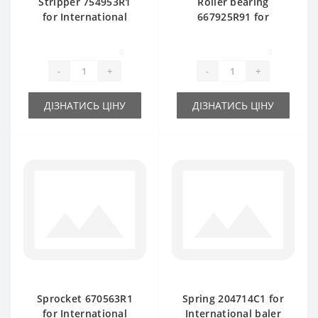
Stripper 754953R1
Roller bearing
for International
667925R91 for
baler spare part
International baler
spare part
0
0
-
+
-
+
ДІЗНАТИСЬ ЦІНУ
ДІЗНАТИСЬ ЦІНУ
Sprocket 670563R1
Spring 204714C1 for
for International
International baler