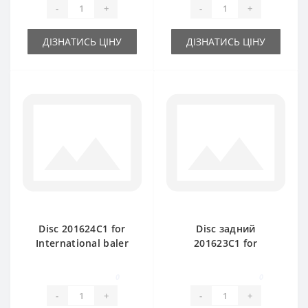
-
+
-
+
ДІЗНАТИСЬ ЦІНУ
ДІЗНАТИСЬ ЦІНУ
Disc 201624C1 for
Disc задний
International baler
201623C1 for
spare part
International baler
spare part
0
0
-
+
-
+