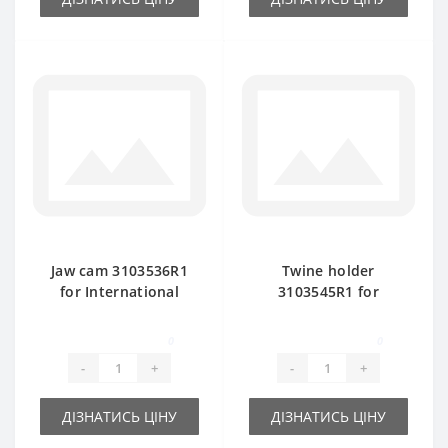
Jaw cam 3103536R1
Twine holder
for International
3103545R1 for
baler spare part
International baler
spare part
0
0
-
+
-
+
ДІЗНАТИСЬ ЦІНУ
ДІЗНАТИСЬ ЦІНУ