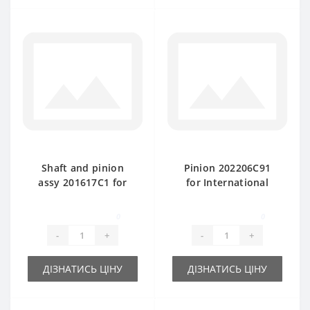
Shaft and pinion
Pinion 202206C91
assy 201617C1 for
for International
International baler
baler spare part
spare part
0
0
-
+
-
+
ДІЗНАТИСЬ ЦІНУ
ДІЗНАТИСЬ ЦІНУ