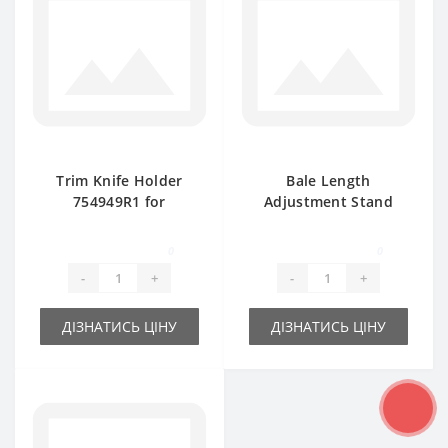
Trim Knife Holder
Bale Length
754949R1 for
Adjustment Stand
International baler
3102111R4 for
spare part
International 425
0
0
baler spare part
-
+
-
+
ДІЗНАТИСЬ ЦІНУ
ДІЗНАТИСЬ ЦІНУ