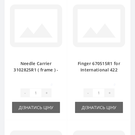
Needle Carrier
Finger 670515R1 for
3102825R1 ( frame ) -
International 422
part for baler
baler spare part
International 445D
0
0
-
+
-
+
ДІЗНАТИСЬ ЦІНУ
ДІЗНАТИСЬ ЦІНУ