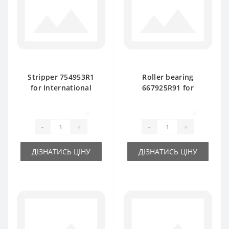
Stripper 754953R1
Roller bearing
for International
667925R91 for
baler spare part
International baler
spare part
0
0
-
+
-
+
ДІЗНАТИСЬ ЦІНУ
ДІЗНАТИСЬ ЦІНУ