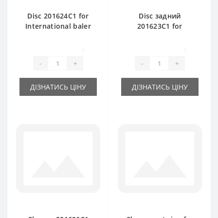
Disc 201624C1 for
Disc задний
International baler
201623C1 for
spare part
International baler
spare part
0
0
-
+
-
+
ДІЗНАТИСЬ ЦІНУ
ДІЗНАТИСЬ ЦІНУ