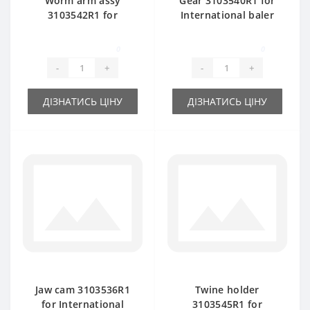
Worm arm assy
Gear 3103540R1 for
3103542R1 for
International baler
International baler
spare part
spare part
0
0
-
+
-
+
ДІЗНАТИСЬ ЦІНУ
ДІЗНАТИСЬ ЦІНУ
Jaw cam 3103536R1
Twine holder
for International
3103545R1 for