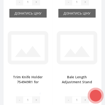
-
+
-
+
ДІЗНАТИСЬ ЦІНУ
ДІЗНАТИСЬ ЦІНУ
Trim Knife Holder
Bale Length
754949R1 for
Adjustment Stand
International baler
3102111R4 for
spare part
International 425
0
0
baler spare part
-
+
-
+