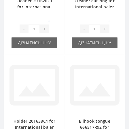
Cleaner 201626C1
Cleaner cut ring for
for International
International baler
baler spare part
spare part
0
0
-
+
-
+
ДІЗНАТИСЬ ЦІНУ
ДІЗНАТИСЬ ЦІНУ
Holder 201638C1 for
Bilhook tongue
International baler
666517R92 for