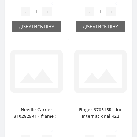
spare part
0
0
-
+
-
+
ДІЗНАТИСЬ ЦІНУ
ДІЗНАТИСЬ ЦІНУ
Needle Carrier
Finger 670515R1 for
3102825R1 ( frame ) -
International 422
part for baler
baler spare part
International 445D
0
0