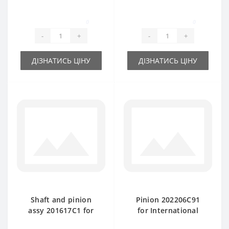
spare part
International baler
spare part
0
0
-
+
-
+
ДІЗНАТИСЬ ЦІНУ
ДІЗНАТИСЬ ЦІНУ
Shaft and pinion
Pinion 202206C91
assy 201617C1 for
for International
International baler
baler spare part