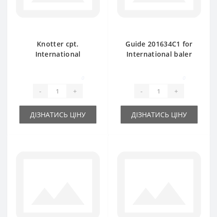
Knotter cpt.
Guide 201634C1 for
International
International baler
201608C91 for 420-
spare part
430 baler spare part
0
0
-
+
-
+
ДІЗНАТИСЬ ЦІНУ
ДІЗНАТИСЬ ЦІНУ