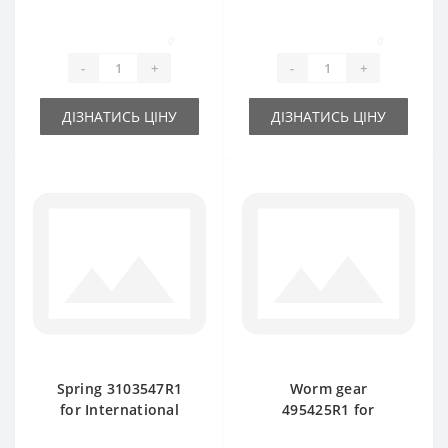
baler spare part
International baler
spare part
0
0
-
+
-
+
ДІЗНАТИСЬ ЦІНУ
ДІЗНАТИСЬ ЦІНУ
Spring 3103547R1
Worm gear
for International
495425R1 for
baler spare part
International baler