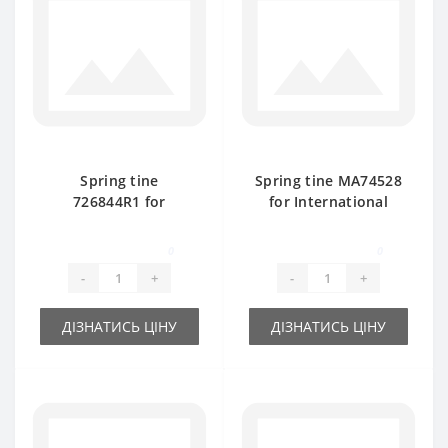
Spring tine
Spring tine МА74528
726844R1 for
for International
International baler
baler spare part
spare part
0
0
-
+
-
+
ДІЗНАТИСЬ ЦІНУ
ДІЗНАТИСЬ ЦІНУ