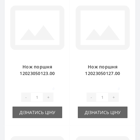
Нож поршня
Нож поршня
12023050123.00
12023050127.00
(подвижный) для
(неподвижный) для
пресс-подборщика
пресс-подборщика
0
0
DEUTZ FAHR
DEUTZ FAHR
-
+
-
+
ДІЗНАТИСЬ ЦІНУ
ДІЗНАТИСЬ ЦІНУ