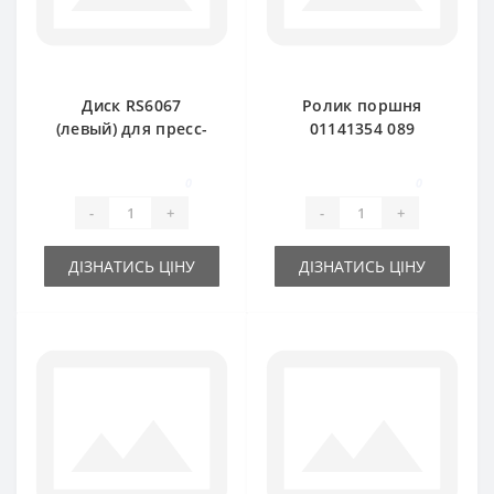
Диск RS6067
Ролик поршня
(левый) для пресс-
01141354 089
подборщика DEUTZ
000896-1.52 для
FAHR
пресс-подборщика
0
0
DEUTZ FAHR
-
+
-
+
ДІЗНАТИСЬ ЦІНУ
ДІЗНАТИСЬ ЦІНУ