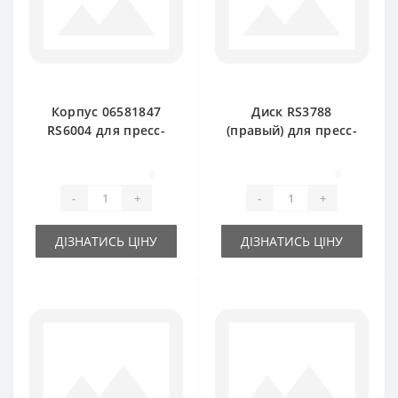
Корпус 06581847
Диск RS3788
RS6004 для пресс-
(правый) для пресс-
подборщика DEUTZ
подборщика DEUTZ
FAHR
FAHR
0
0
-
+
-
+
ДІЗНАТИСЬ ЦІНУ
ДІЗНАТИСЬ ЦІНУ