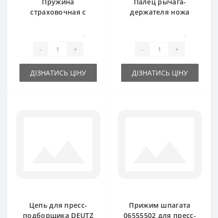
Пружина
Палец рычага-
страховочная с
держателя ножа
длинным ухом для
06581776 для пресс-
пресс-подборщика
подборщика DEUTZ
0
0
DEUTZ FAHR
FAHR
-
+
-
+
ДІЗНАТИСЬ ЦІНУ
ДІЗНАТИСЬ ЦІНУ
Цепь для пресс-
Прижим шпагата
подборщика DEUTZ
06555502 для пресс-