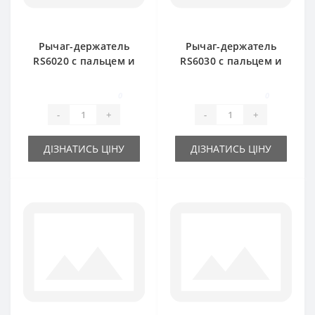
Рычаг-держатель
Рычаг-держатель
RS6020 с пальцем и
RS6030 с пальцем и
ножом для пресс-
ножом для пресс-
подборщика DEUTZ
подборщика DEUTZ
0
0
FAHR
FAHR
-
+
-
+
ДІЗНАТИСЬ ЦІНУ
ДІЗНАТИСЬ ЦІНУ