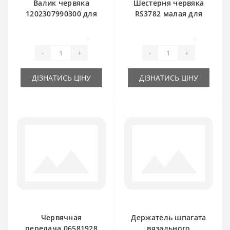
Валик червяка
Шестерня червяка
1202307990300 для
RS3782 малая для
пресс-подборщика
пресс-подборщика
DEUTZ FAHR
DEUTZ FAHR
0
0
-
+
-
+
ДІЗНАТИСЬ ЦІНУ
ДІЗНАТИСЬ ЦІНУ
Червячная
Держатель шпагата
передача 06581928
вязального