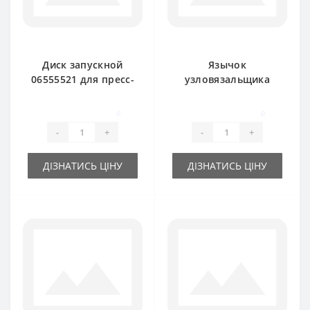
Диск запускной
Язычок
06555521 для пресс-
узловязальщика
подборщика DEUTZ
RS3786B для пресс-
FAHR
подборщика DEUTZ
0
0
FAHR
-
+
-
+
ДІЗНАТИСЬ ЦІНУ
ДІЗНАТИСЬ ЦІНУ