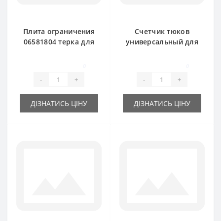
Плита ограничения
Счетчик тюков
06581804 терка для
универсальный для
пресс-подборщика
пресс-подборщика
DEUTZ FAHR
DEUTZ FAHR
0
0
-
+
-
+
ДІЗНАТИСЬ ЦІНУ
ДІЗНАТИСЬ ЦІНУ