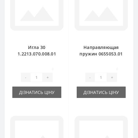
Игла 30
Направляющая
1.2213.070.008.01
пружин 0655053.01
металлическая для
для пресс-
пресс-подборщика
подборщика DEUTZ
0
0
Fahr-Kola Rivale
FAHR
-
+
-
+
ДІЗНАТИСЬ ЦІНУ
ДІЗНАТИСЬ ЦІНУ