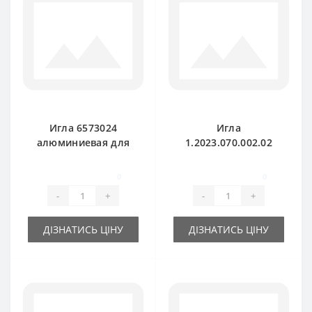
Игла 6573024
Игла
алюминиевая для
1.2023.070.002.02
пресс-подборщика
металлическая для
DEUTZ FAHR
пресс-подборщика
0
0
DEUTZ FAHR
-
+
-
+
ДІЗНАТИСЬ ЦІНУ
ДІЗНАТИСЬ ЦІНУ