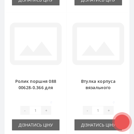
Ролик поршня 088
Втулка корпуса
00628-0.366 для
вязального
пресс-подборщика
06554364 для пресс-
DEUTZ FAHR HD300
подборщика Deutz
0
0
HD320
Fahr
-
+
-
+
ДІЗНАТИСЬ ЦІНУ
ДІЗНАТИСЬ ЦІНУ