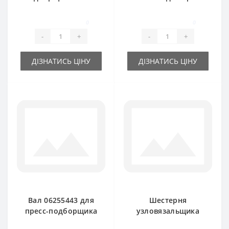
FAHR
подборщика DEUTZ
FAHR
0
0
-
+
-
+
ДІЗНАТИСЬ ЦІНУ
ДІЗНАТИСЬ ЦІНУ
Вал 06255443 для
Шестерня
пресс-подборщика
узловязальщика
DEUTZ FAHR
RS3787 С большая