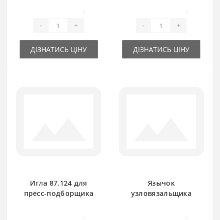
Rivierre Casalis
Rivierre Casalis
0
0
-
+
-
+
ДІЗНАТИСЬ ЦІНУ
ДІЗНАТИСЬ ЦІНУ
Игла 87.124 для
Язычок
пресс-подборщика
узловязальщика
Rivierre Casalis
RS3786 для пресс-
подборщика
0
0