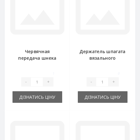
Червячная
Держатель шпагата
передача шнека
вязального
113.033.02 без
аппарата 113.032 3-
валика Rivierre
х тарелочный
1
0
Casalis
Rivierre Casalis
-
+
-
+
ДІЗНАТИСЬ ЦІНУ
ДІЗНАТИСЬ ЦІНУ