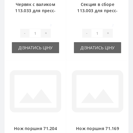
Червяк с валиком
Секция в сборе
113.033 для пресс-
113.003 для пресс-
подборщика
подборщика
Rivierre Casalis
Rivierre Casalis
0
2
-
+
-
+
ДІЗНАТИСЬ ЦІНУ
ДІЗНАТИСЬ ЦІНУ
Нож поршня 71.204
Нож поршня 71.169