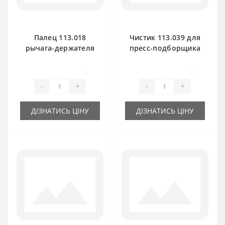
Палец 113.018
Чистик 113.039 для
рычага-держателя
пресс-подборщика
ножа для пресс-
Rivierre Casalis
подборщика
0
0
Rivierre Casalis
-
+
-
+
ДІЗНАТИСЬ ЦІНУ
ДІЗНАТИСЬ ЦІНУ