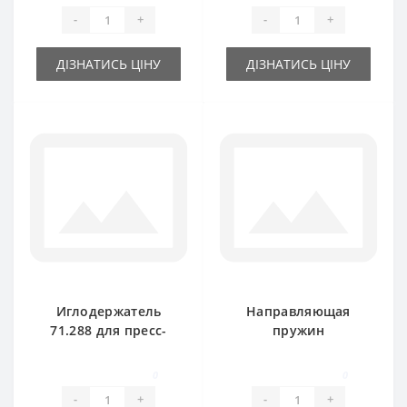
Rivierre Casalis
-
+
-
+
ДІЗНАТИСЬ ЦІНУ
ДІЗНАТИСЬ ЦІНУ
Иглодержатель
Направляющая
71.288 для пресс-
пружин
подборщика
подборщика 84.495
Rivierre Casalis
для пресс-
0
0
подборщика
-
+
-
+
Rivierre Casalis