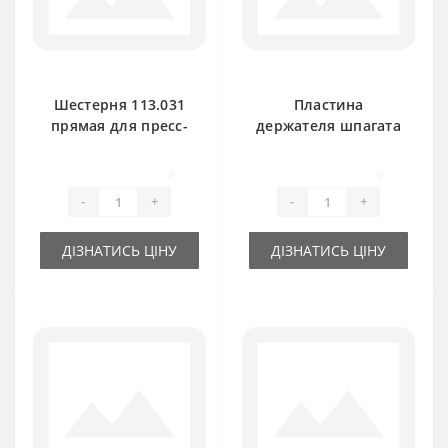
Шестерня 113.031
Пластина
прямая для пресс-
держателя шпагата
подборщика
113.059 3-х
Rivierre Casalis
тарелочная для
0
0
пресс-подборщика
-
+
-
+
Rivierre
ДІЗНАТИСЬ ЦІНУ
ДІЗНАТИСЬ ЦІНУ