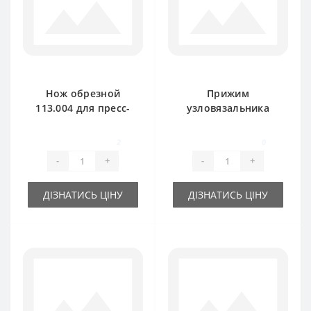
Нож обрезной
Прижим
113.004 для пресс-
узловязальника
подборщика
113.025 для пресс-
Rivierre Casalis
подборщика
2
0
Rivierre Casalis
-
+
-
+
ДІЗНАТИСЬ ЦІНУ
ДІЗНАТИСЬ ЦІНУ