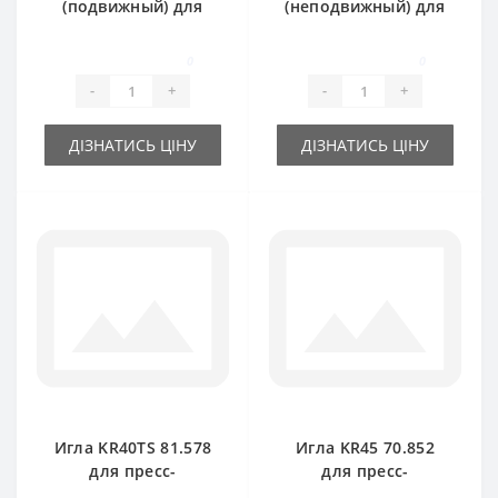
(подвижный) для
(неподвижный) для
пресс-подборщика
пресс-подборщика
Rivierre Casalis
Rivierre Casalis
0
0
-
+
-
+
ДІЗНАТИСЬ ЦІНУ
ДІЗНАТИСЬ ЦІНУ
Игла KR40TS 81.578
Игла KR45 70.852
для пресс-
для пресс-
подборщика
подборщика