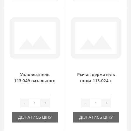
Узловязатель
Рычаг-держатель
113.049 вязального
ножа 113.024 с
аппарата для
валиком и ножом
пресс-подборщика
для пресс-
1
2
Rivierre Casalis
подборщика
-
+
-
+
Rivierre
ДІЗНАТИСЬ ЦІНУ
ДІЗНАТИСЬ ЦІНУ