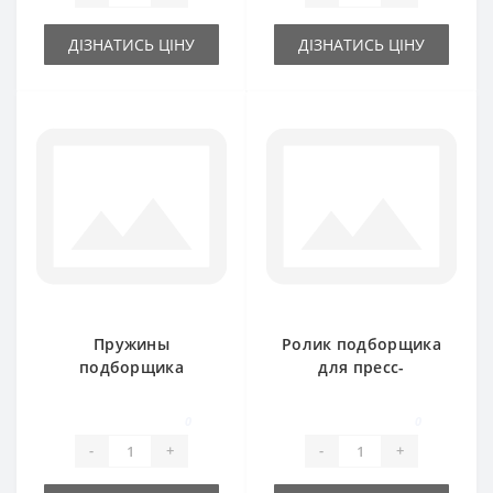
ДІЗНАТИСЬ ЦІНУ
ДІЗНАТИСЬ ЦІНУ
Пружины
Ролик подборщика
подборщика
для пресс-
848.381 для пресс-
подборщика
подборщика
Rivierre Casalis
0
0
Rivierre Casalis
-
+
-
+