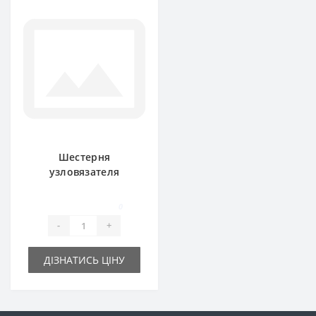
Шестерня
узловязателя
113.047 большая
для пресс-
0
подборщика
-
+
Rivierre Casalis
ДІЗНАТИСЬ ЦІНУ