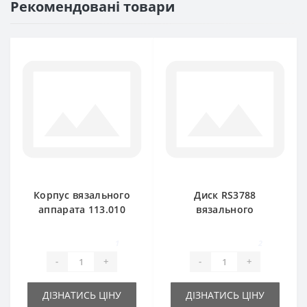
Рекомендовані товари
Корпус вязального
Диск RS3788
аппарата 113.010
вязального
для пресс-
аппарата для
подборщика
пресс-подборщика
1
2
Rivierre Casalis
Rivierre Casalis
-
+
-
+
ДІЗНАТИСЬ ЦІНУ
ДІЗНАТИСЬ ЦІНУ