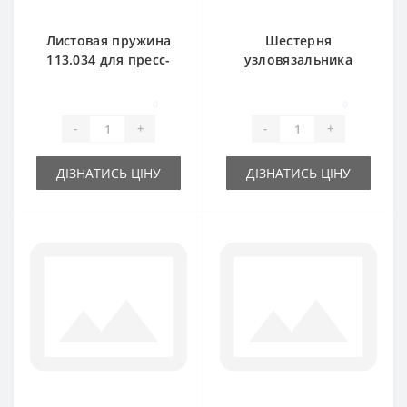
Листовая пружина
Шестерня
113.034 для пресс-
узловязальника
подборщика
620683 большая
Rivierre Casalis
для пресс-
0
0
подборщика
-
+
-
+
Rivierre Casalis
ДІЗНАТИСЬ ЦІНУ
ДІЗНАТИСЬ ЦІНУ