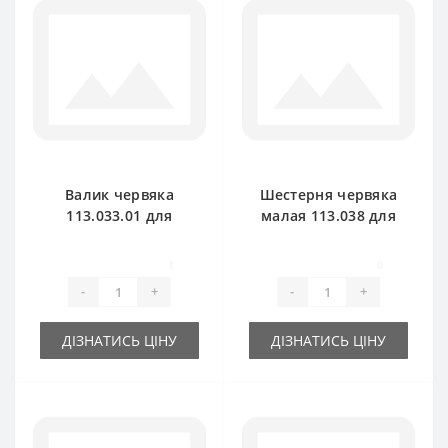
Валик червяка
Шестерня червяка
113.033.01 для
малая 113.038 для
пресс-подборщика
пресс-подборщика
Rivierre Casalis
Rivierre Casalis
1
0
-
+
-
+
ДІЗНАТИСЬ ЦІНУ
ДІЗНАТИСЬ ЦІНУ