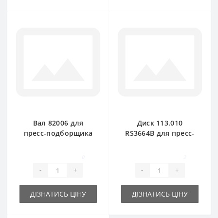
Вал 82006 для
Диск 113.010
пресс-подборщика
RS3664B для пресс-
Rivierre Casalis
подборщика
Rivierre Casalis
0
2
-
+
-
+
ДІЗНАТИСЬ ЦІНУ
ДІЗНАТИСЬ ЦІНУ