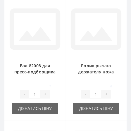
Вал 82008 для
Ролик рычага
пресс-подборщика
держателя ножа
Rivierre Casalis
RS3773 для пресс-
подборщика
1
0
Rivierre Casalis
-
+
-
+
ДІЗНАТИСЬ ЦІНУ
ДІЗНАТИСЬ ЦІНУ