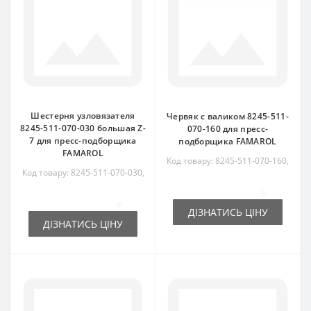
Шестерня узловязателя
Червяк с валиком 8245-511-
8245-511-070-030 большая Z-
070-160 для пресс-
7 для пресс-подборщика
подборщика FAMAROL
FAMAROL
Код товару: 8245-511-070-160,
Код товару: 8245-511-070-030,
8245511070160
8245511070030
0
0
ДІЗНАТИСЬ ЦІНУ
ДІЗНАТИСЬ ЦІНУ