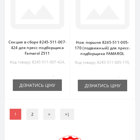
Секция в сборе 8245-511-007-
Нож поршня 8245-511-005-
424 для пресс-подборщика
170 (подвижный) для пресс-
Famarol Z511
подборщика FAMAROL
Код товару: 8245-511-007-424,
Код товару: 8245-511-005-170,
8245511007424, RS6004
8245511005170
0
0
ДІЗНАТИСЬ ЦІНУ
ДІЗНАТИСЬ ЦІНУ
1
2
>
>|