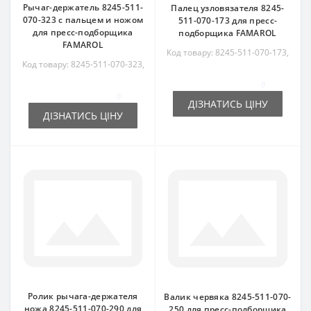
Рычаг-держатель 8245-511-
Палец узловязателя 8245-
070-323 с пальцем и ножом
511-070-173 для пресс-
для пресс-подборщика
подборщика FAMAROL
FAMAROL
Код товару: 8245-511-070-173,
Код товару: 8245-511-070-323,
8245511070173
8245511070323
0
0
ДІЗНАТИСЬ ЦІНУ
ДІЗНАТИСЬ ЦІНУ
Ролик рычага-держателя
Валик червяка 8245-511-070-
ножа 8245-511-070-290 для
250 для пресс-подборщика