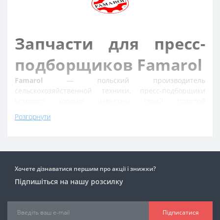
Запчасти для пресс-
подборщиков Famarol
Famarol
— польский производитель
сельскохозяйственной техники, пресс-подборщики
которого хорошо известны своей простой
конструкцией, надежностью и удобством
Розгорнути
обслуживания. Многие машины этого бренда
продолжают успешно работать спустя годы
эксплуатации, а своевременная замена изношенных
деталей позволяет поддерживать их
производительность и снижать риск внеплановых
Хочете дізнаватися першим про акції і знижки?
ремонтов.
Підпишіться на нашу розсилку
DNKagri специализируется исключительно на
запчастях для пресс-подборщиков. Мы помогаем
владельцам техники Famarol подбирать совместимые
Підписатися