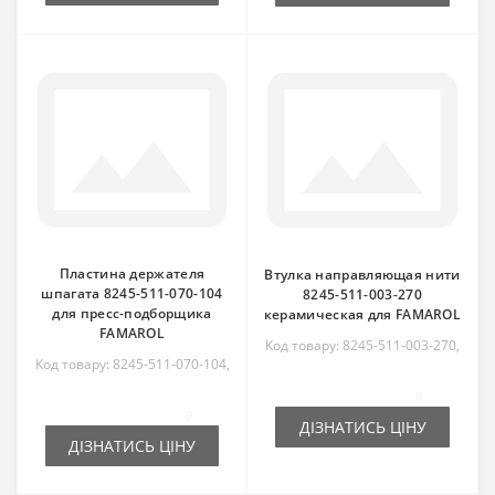
Пластина держателя
Втулка направляющая нити
шпагата 8245-511-070-104
8245-511-003-270
для пресс-подборщика
керамическая для FAMAROL
FAMAROL
Код товару: 8245-511-003-270,
Код товару: 8245-511-070-104,
8245511003270
8245511070104
0
0
ДІЗНАТИСЬ ЦІНУ
ДІЗНАТИСЬ ЦІНУ