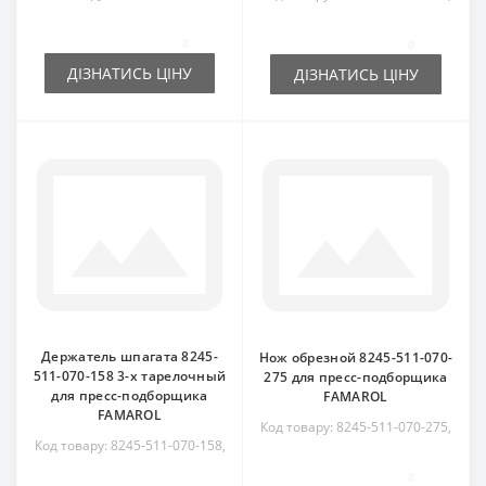
8245511070028
8245511070247
0
0
ДІЗНАТИСЬ ЦІНУ
ДІЗНАТИСЬ ЦІНУ
Держатель шпагата 8245-
Нож обрезной 8245-511-070-
511-070-158 3-х тарелочный
275 для пресс-подборщика
для пресс-подборщика
FAMAROL
FAMAROL
Код товару: 8245-511-070-275,
Код товару: 8245-511-070-158,
8245511070275
8245511070158
0