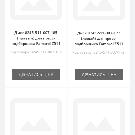
Диск 8245-511-007-185
Диск 8245-511-007-172
(правый) для пресс-
(левый) для пресс-
подборщика Famarol Z511
подборщика Famarol Z511
Код товару: 8245-511-007-185,
Код товару: 8245-511-007-172,
8245511007185, RS3788
8245511007172, RS6067
2
0
ДІЗНАТИСЬ ЦІНУ
ДІЗНАТИСЬ ЦІНУ