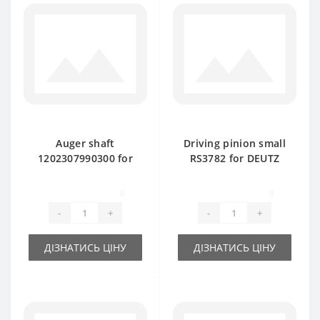
Auger shaft
Driving pinion small
1202307990300 for
RS3782 for DEUTZ
DEUTZ FAHR baler
FAHR baler spare
spare part
part
0
0
-
+
-
+
ДІЗНАТИСЬ ЦІНУ
ДІЗНАТИСЬ ЦІНУ