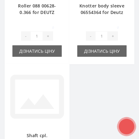
Roller 088 00628-
Knotter body sleeve
0.366 for DEUTZ
06554364 for Deutz
FAHR HD300 HD320
Fahr baler spare
baler spare part
part
0
0
-
+
-
+
ДІЗНАТИСЬ ЦІНУ
ДІЗНАТИСЬ ЦІНУ
Shaft cpl.