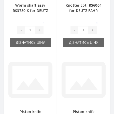
Worm shaft assy
Knotter cpt. RS6004
RS3780 К for DEUTZ
for DEUTZ FAHR
FAHR baler spare
baler spare part
part
0
0
-
+
-
+
ДІЗНАТИСЬ ЦІНУ
ДІЗНАТИСЬ ЦІНУ
Piston knife
Piston knife