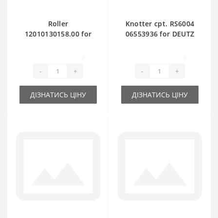
Roller
Knotter cpt. RS6004
12010130158.00 for
06553936 for DEUTZ
DEUTZ FAHR baler
FAHR baler spare
spare part
part
0
0
-
+
-
+
ДІЗНАТИСЬ ЦІНУ
ДІЗНАТИСЬ ЦІНУ