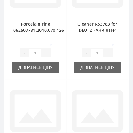
Porcelain ring
Cleaner RS3783 for
062507781.2010.070.126.00
DEUTZ FAHR baler
for DEUTZ FAHR
spare part
baler spare part
0
0
-
+
-
+
ДІЗНАТИСЬ ЦІНУ
ДІЗНАТИСЬ ЦІНУ