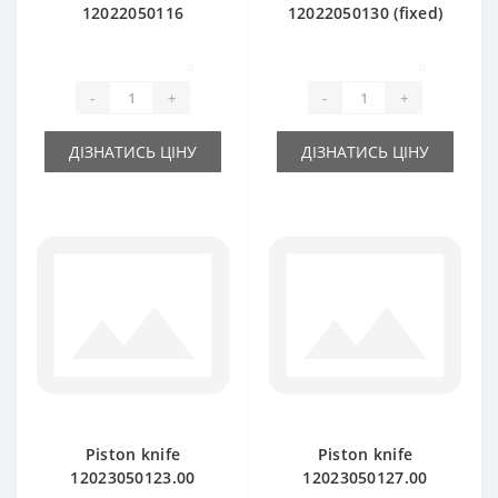
12022050116
12022050130 (fixed)
(mobile) - part for
- part for baler
baler DEUTZ FAHR
DEUTZ FAHR HD300-
0
0
HD300-320
320
-
+
-
+
ДІЗНАТИСЬ ЦІНУ
ДІЗНАТИСЬ ЦІНУ
Piston knife
Piston knife
12023050123.00
12023050127.00