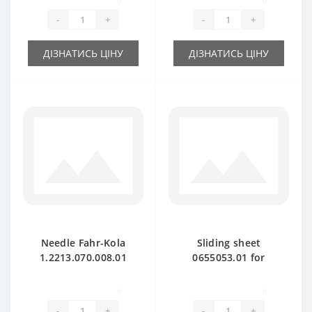
0
0
-
+
-
+
ДІЗНАТИСЬ ЦІНУ
ДІЗНАТИСЬ ЦІНУ
Needle Fahr-Kola
Sliding sheet
1.2213.070.008.01
0655053.01 for
(metal) - part for
DEUTZ FAHR baler
baler Deutz Fahr-
spare part
0
0
Kola Rivale 30
-
+
-
+