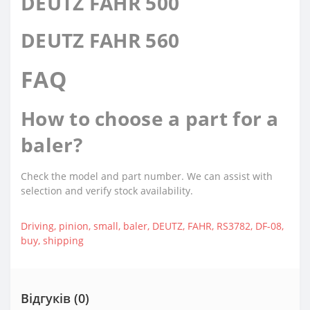
DEUTZ FAHR 500
DEUTZ FAHR 560
FAQ
How to choose a part for a
baler?
Check the model and part number. We can assist with
selection and verify stock availability.
Driving
,
pinion
,
small
,
baler
,
DEUTZ
,
FAHR
,
RS3782
,
DF-08
,
buy
,
shipping
Відгуків (0)