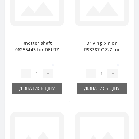
Knotter shaft
Driving pinion
06255443 for DEUTZ
RS3787 C Z-7 for
FAHR baler spare
DEUTZ FAHR baler
part
spare part
0
0
-
+
-
+
ДІЗНАТИСЬ ЦІНУ
ДІЗНАТИСЬ ЦІНУ