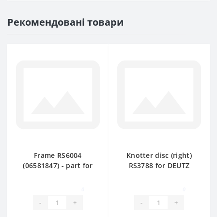
Рекомендовані товари
Frame RS6004
Knotter disc (right)
(06581847) - part for
RS3788 for DEUTZ
baler DEUTZ FAHR
FAHR baler spare
part
0
0
-
+
-
+