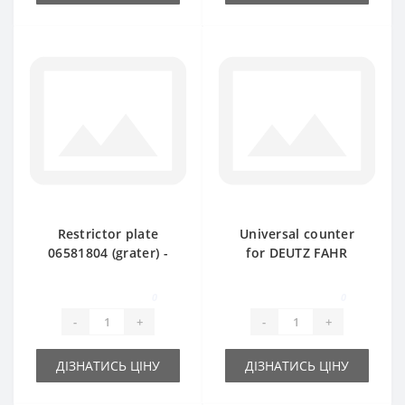
Restrictor plate
Universal counter
06581804 (grater) -
for DEUTZ FAHR
part for baler DEUTZ
baler spare part
FAHR
0
0
-
+
-
+
ДІЗНАТИСЬ ЦІНУ
ДІЗНАТИСЬ ЦІНУ