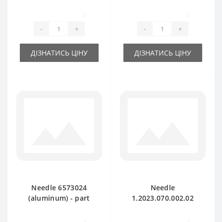
(mobile) - part for
(fixed) - part for
baler DEUTZ FAHR
baler DEUTZ FAHR
0
0
-
+
-
+
ДІЗНАТИСЬ ЦІНУ
ДІЗНАТИСЬ ЦІНУ
Needle 6573024
Needle
(aluminum) - part
1.2023.070.002.02
for baler DEUTZ
(metal) - part for
FAHR
baler DEUTZ FAHR