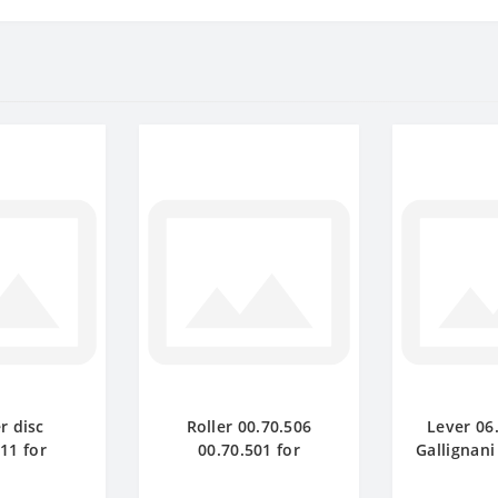
r disc
Roller 00.70.506
Lever 06
11 for
00.70.501 for
Gallignani
baler spare
Gallignani baler spare
p
rt
part