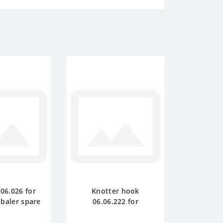
.06.026 for
Knotter hook
 baler spare
06.06.222 for
art
Gallignani baler spare
part