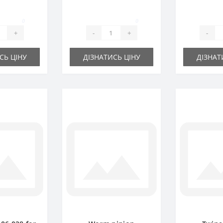
 part
Gallignani baler spare
p
part
0
0
+
-
+
-
СЬ ЦІНУ
ДІЗНАТИСЬ ЦІНУ
ДІЗНАТ