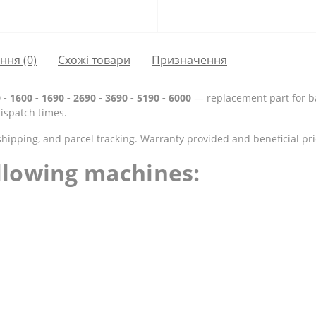
ання
(0)
Схожі товари
Призначення
- 1600 - 1690 - 2690 - 3690 - 5190 - 6000
— replacement part for bal
ispatch times.
shipping, and parcel tracking. Warranty provided and beneficial pri
ollowing machines: