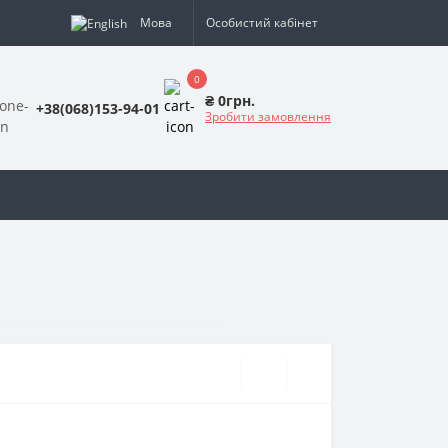
Мова
Особистий кабінет
0
₴ 0грн.
+38(068)153-94-01
Зробити замовлення