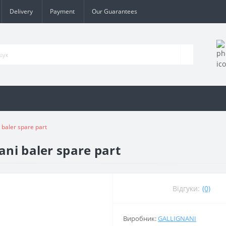
Delivery
Payment
Our Guarantees
 baler spare part
ani baler spare part
Відгуки:
(0)
Виробник:
GALLIGNANI