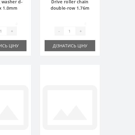
g washer d-
Drive roller chain
x 1.0mm
double-row 1.76m
16A-2 (2ПР25 4-1140)
0
0
+
-
+
ИСЬ ЦІНУ
ДІЗНАТИСЬ ЦІНУ