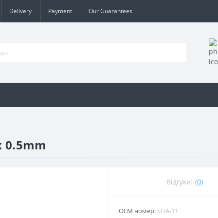
Delivery
Payment
Our Guarantees
8x 0.5mm
Відгуки:
(0)
ОЕМ номер:
SHA-11