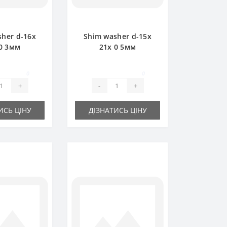
sher d-16x
Shim washer d-15x
0 3мм
21х 0 5мм
0
0
+
-
+
ИСЬ ЦІНУ
ДІЗНАТИСЬ ЦІНУ