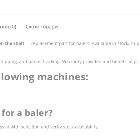
ання
(0)
Схожі товари
on the shaft
— replacement part for balers. Available in stock, shi
shipping, and parcel tracking. Warranty provided and beneficial pri
ollowing machines:
for a baler?
st with selection and verify stock availability.