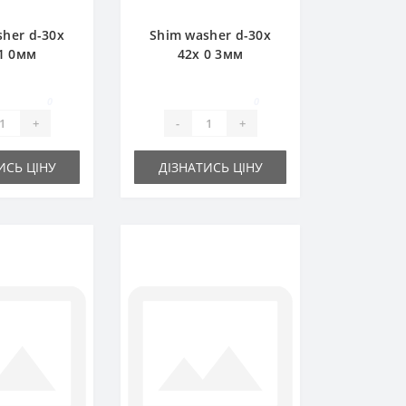
sher d-30x
Shim washer d-30x
1 0мм
42х 0 3мм
0
0
+
-
+
ИСЬ ЦІНУ
ДІЗНАТИСЬ ЦІНУ